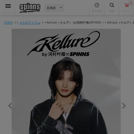
0
見た商品
検索
カート
メニュー
HOME
コラボアイテム
Kellure（ケルア） by河村叶翔×SPINNS
Kellure（ケルア