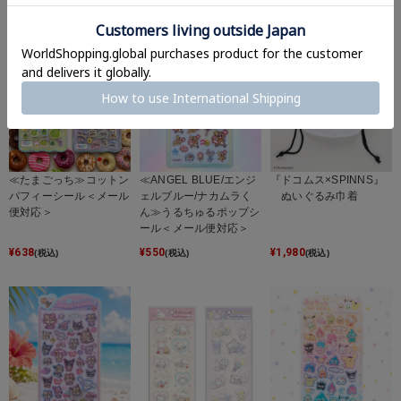
≪たまごっち≫コットン
≪ANGEL BLUE/エンジ
『ドコムス×SPINNS』
パフィーシール＜メール
ェルブルー/ナカムラく
ぬいぐるみ巾着
便対応＞
ん≫うるちゅるポップシ
ール＜メール便対応＞
¥
638
¥
550
¥
1,980
(税込)
(税込)
(税込)