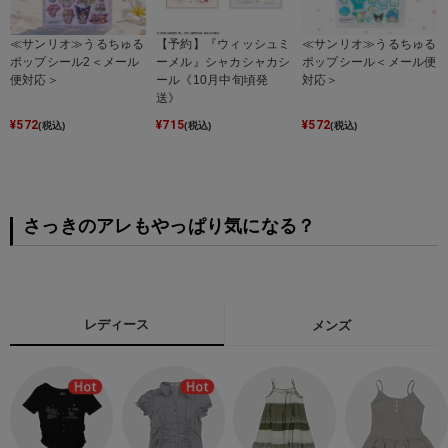
≪サンリオ≫うるちゅる
【予約】『ウィッシュミ
≪サンリオ≫うるちゅる
ポップシール2＜メール
ーメル』シャカシャカシ
ポップシール＜メール便
便対応＞
ール《10月中旬頃発
対応＞
送》
¥
572
¥
715
¥
572
(税込)
(税込)
(税込)
さっきのアレもやっぱり気になる？
レディース
メンズ