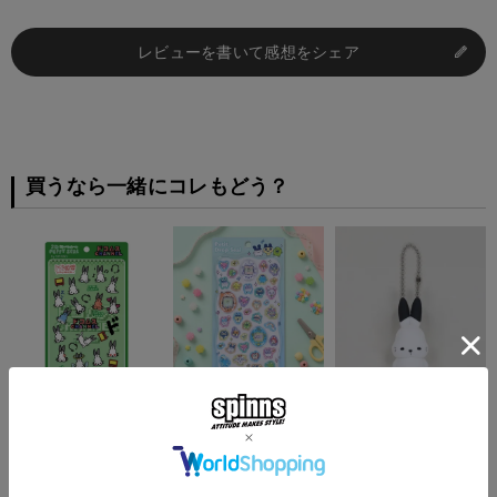
レビューを書いて感想をシェア
買うなら一緒にコレもどう？
『ドコムス×SPINNS』
≪たまごっち≫プチドロ
『ドコムス×SPINNS』
3D PUFFY SEAL
ップシール＜メール便対
PVCラバーキーホルダ
応＞
ー
¥
880
¥
572
¥
1,210
(税込)
(税込)
(税込)