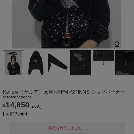
-
Kellure（ケルア）by河村叶翔×SPINNS ジップパーカー
00TOPS260200002
14,850
¥
税込
[ ＋
297
point ]
販売を終了しました。