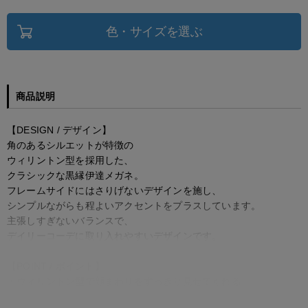
色・サイズを選ぶ
商品説明
【DESIGN / デザイン】
角のあるシルエットが特徴の
ウィリントン型を採用した、
クラシックな黒縁伊達メガネ。
フレームサイドにはさりげないデザインを施し、
シンプルながらも程よいアクセントをプラスしています。
主張しすぎないバランスで、
デイリーコーデに取り入れやすいデザインです。
【POINT / ポイント】
・ウィリントン型で顔まわりをすっきり見せてくれる
・黒縁フレームでスタイリングを引き締める