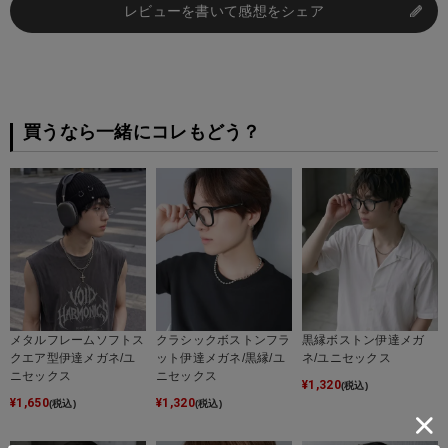
レビューを書いて感想をシェア
買うなら一緒にコレもどう？
メタルフレームソフトス
クラシックボストンフラ
黒縁ボストン伊達メガ
クエア型伊達メガネ/ユ
ット伊達メガネ/黒縁/ユ
ネ/ユニセックス
ニセックス
ニセックス
¥
1,320
(税込)
¥
1,650
¥
1,320
(税込)
(税込)