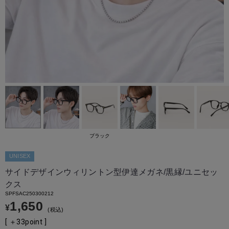
ブラック
UNISEX
サイドデザインウィリントン型伊達メガネ/黒縁/ユニセッ
クス
SPFSAC250300212
1,650
¥
税込
[ ＋
33
point ]