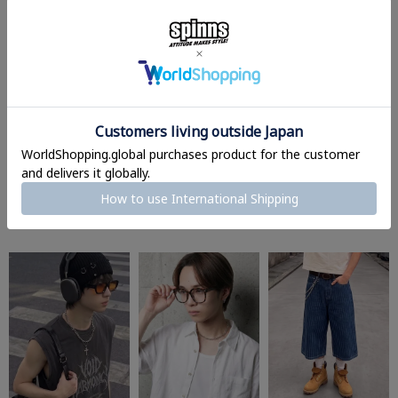
黒縁大きめフレーム伊達
メタルフレームソフトス
細フレームボストン型伊
メガネ/ボスリントン/ユ
クエア型伊達メガネ/ユ
達メガネ/UVカット/ユニ
ニセックス
ニセックス/韓国・ギー
セックス
クシック
¥
1,320
¥
1,320
(税込)
(税込)
¥
1,650
(税込)