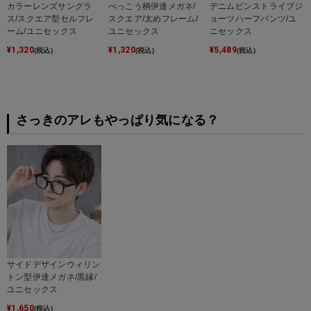
カラーレンズサングラ
べっこう柄伊達メガネ/
デニムピンストライプジ
ス/スクエア型セルフレ
スクエア/太めフレーム/
ョーツハーフパンツ/ユ
ーム/ユニセックス
ユニセックス
ニセックス
¥
1,320
¥
1,320
¥
5,489
(税込)
(税込)
(税込)
さっきのアレもやっぱり気になる？
サイドデザインウィリン
トン型伊達メガネ/黒縁/
ユニセックス
¥
1,650
(税込)