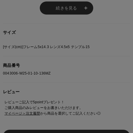
・サイドデザインがさりげないアクセントに
・ユニセックスで使いやすく、幅広いコーデに対応
続きを見る
・初めての伊達メガネにも取り入れやすいデザイン
サイズ
※ご注意
モニターの設定状況によって、実際の商品と 若干色が異なる場合がございま
[サイズ(cm)]フレーム5x14.3 レンズ4.5x5 テンプル15
す。
あらかじめご了承ください。
総柄の商品は使用している生地の部分によって 写真と異なる場合がございま
商品番号
す。 ご注文が殺到した場合ズレが生じ 欠品となる場合があります。
0043006-W25-01-10-136MZ
ご迷惑をお掛け致しますが 何卒ご了承下さいますようお願い致します。
レビュー
レビューご記入で5pointプレゼント！
ご購入商品のみレビューをお書きいただけます。
マイページ＞注文履歴
から商品を選択してご記入ください◎