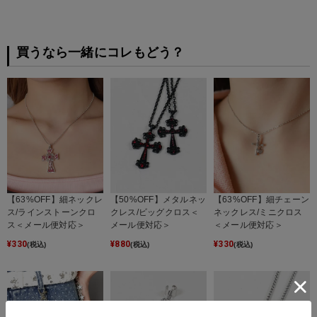
買うなら一緒にコレもどう？
【63%OFF】細ネックレ
【50%OFF】メタルネッ
【63%OFF】細チェーン
ス/ラインストーンクロ
クレス/ビッグクロス＜
ネックレス/ミニクロス
ス＜メール便対応＞
メール便対応＞
＜メール便対応＞
¥
330
¥
880
¥
330
(税込)
(税込)
(税込)