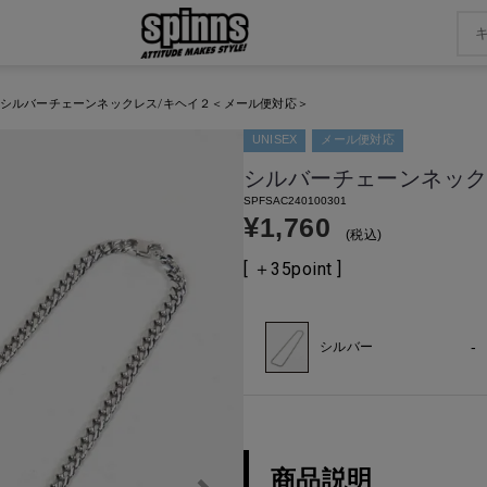
シルバーチェーンネックレス/キヘイ２＜メール便対応＞
UNISEX
メール便対応
シルバーチェーンネック
SPFSAC240100301
¥
1,760
税込
[ ＋
35
point ]
-
シルバー
商品説明