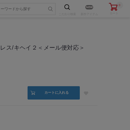
0
カート
こだわり
検索
新作アイテム
レス/キヘイ２＜メール便対応＞
色・サイズを選ぶ
カートに入れる