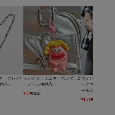
ネックレス/
モンスターミニキーホルダー2
ヴィンテージライ
対応＞
＜メール便対応＞
ークウォレットチ
ール便対応＞
¥
330
(税込)
¥
1,760
(税込)