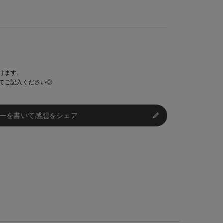
けます。
てご記入ください◎
ーを書いて感想をシェア