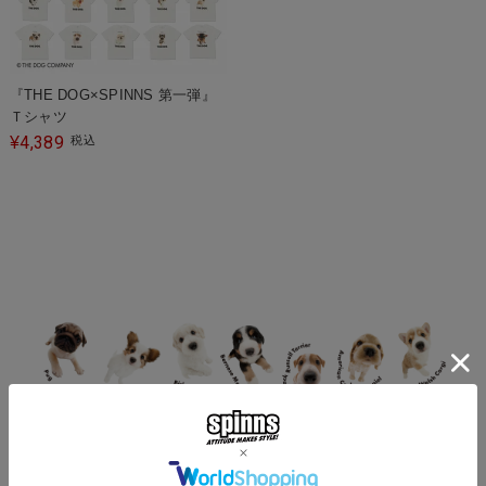
『THE DOG×SPINNS 第一弾』
Ｔシャツ
4,389
¥
税込