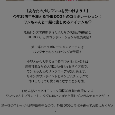
【あなたの推しワンコを見つけよう！】
今年25周年を迎えるTHE DOGとのコラボレーション！
ワンちゃんと一緒に楽しめるアイテムも♡
魚眼レンズで撮影された犬たちの表情が特徴的な
「THE DOG」とのコラボレーションが販売決定！
第二弾のコラボレーションアイテムは
バンダナとおさんぽバッグが登場！
小型犬から大型犬まで着用できるバンダナは
調整可能なため人間にも付けれるサイズ感で、
ワンちゃんとのリンクコーデが楽しめます。
リボンのワンポイントとギンガムチェックで
付けるだけで可愛く着こなすことが可能。
おさんぽバッグはＴシャツ同様30種類の魚眼レンズ
ワンちゃんをプリントし、タグにはバンダナと同じギンガムチェックが…♪
第一弾のＴシャツも好評販売中なので、THE DOGコラボを併せてお楽しみくださ
い！