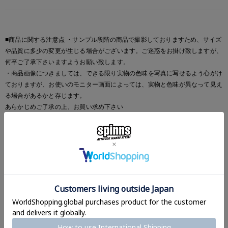
■商品に関する注意点 ・サンプル段階の商品で撮影しておりますため、サイズ
や品質に多少の変更が生じる場合がございます。ご迷惑をお掛け致しますが、
何卒ご了承下さいますようお願い致します。
・商品画像につきましては、できる限り実物の色味を写真に写せるよう心がけ
ておりますが、お使いのモニター画面によっては、実物と色味が異なって見え
る場合があるかと存じます。
あらかじめご了承の上、お買い求め下さい
レビュー
レビューご記入で5pointプレゼント！
ご購入商品のみレビューをお書きいただけます。
マイページ＞注文履歴
から商品を選択してご記入ください◎
レビューを書いて感想をシェア