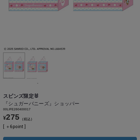
-
スピンズ限定🐰
『シュガーバニーズ』ショッパー
00LIFE260400017
275
¥
税込
[ ＋
6
point ]