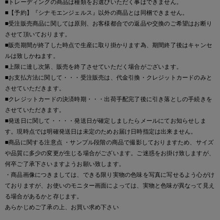
■トレーディングの商品は種類をお選びいただく事はできません。
■【予約】『シナモエンジェルス』以外の商品とは同梱できません。
■受注販売商品に関しては原則、お客様都合での返品や交換のご希望はお断り
させて頂いております。
■販売期間が終了した時点で生産に取り掛かります為、期間終了後はキャンセ
ルは致しかねます。
■上限に達し次第、販売を終了させていただく場合がございます。
■お支払方法に関して・・・受注販売は、代金引換・クレジットカードのみと
させていただきます。
■クレジットカードの決済時期・・・出荷手配完了後に引き落としの手続きを
させていただきます。
■発送日に関して・・・・発送日が確定しましたらメールにてお知らせしま
す。現時点では明確発送日は未定のためお届け日時指定は出来ません。
■商品に関する注意点 ・サンプル段階の商品で撮影しておりますため、サイズ
や品質に多少の変更が生じる場合がございます。ご迷惑をお掛け致しますが、
何卒ご了承下さいますようお願い致します。
・商品画像につきましては、できる限り実物の色味を写真に写せるよう心がけ
ておりますが、お使いのモニター画面によっては、実物と色味が異なって見え
る場合があるかと存じます。
あらかじめご了承の上、お買い求め下さい