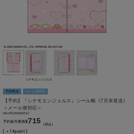
シナモエンジェルス
予約商品
メール便対応
【予約】『シナモエンジェルス』シール帳《7月末発送》
＜メール便対応＞
00LIFE260800012
715
¥
予約販売価格
税込
[ ＋
14
point ]