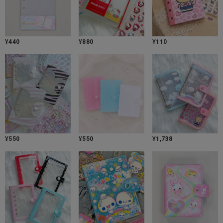
¥
440
¥
880
¥
110
¥
550
¥
550
¥
1,738