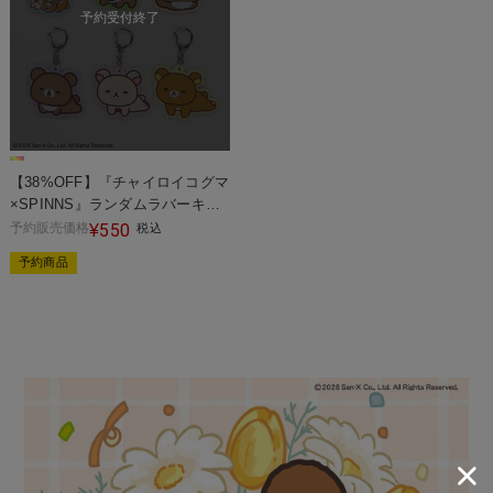
予約受付終了
【38%OFF】『チャイロイコグマ
×SPINNS』ランダムラバーキー
ホルダー
予約販売価格
550
¥
税込
予約商品