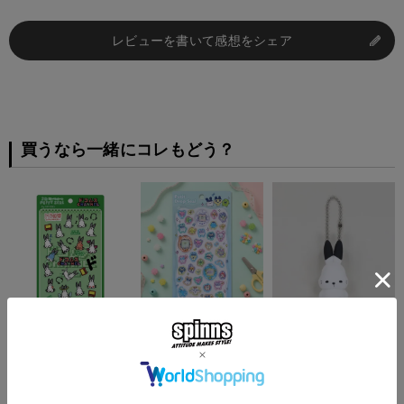
レビューを書いて感想をシェア
買うなら一緒にコレもどう？
『ドコムス×SPINNS』
≪たまごっち≫プチドロ
『ドコムス×SPINNS』
3D PUFFY SEAL
ップシール＜メール便対
PVCラバーキーホルダ
応＞
ー
¥
880
(税込)
¥
572
¥
1,210
(税込)
(税込)