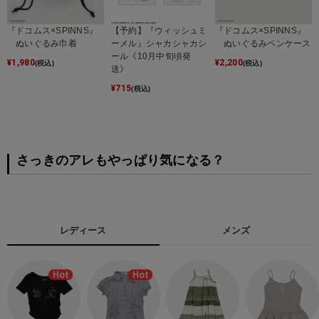
『ドコムス×SPINNS』
【予約】『ウィッシュミ
『ドコムス×SPINNS』
ぬいぐるみ巾着
ーメル』シャカシャカシ
ぬいぐるみペンケース
ール《10月中旬頃発
¥
1,980
¥
2,200
(税込)
(税込)
送》
¥
715
(税込)
さっきのアレもやっぱり気になる？
レディース
メンズ