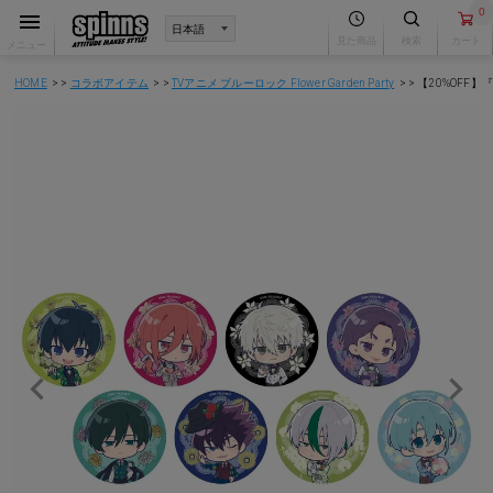
0
見た商品
検索
カート
メニュー
HOME
コラボアイテム
TVアニメ ブルーロック Flower Garden Party
【20%OFF】