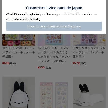
≪たまごっち≫コットン
≪ANGEL BLUE/エンジ
≪サンリオ≫うるちゅる
パフィーシール＜メール
ェルブルー/ナカムラく
ポップシール2＜メール
便対応＞
ん≫うるちゅるポップシ
便対応＞
ール＜メール便対応＞
¥
638
¥
572
(税込)
(税込)
¥
550
(税込)