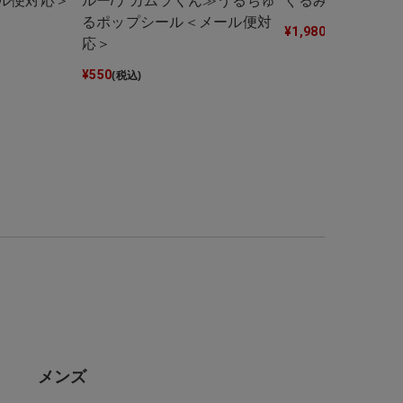
ル便対応＞
ルー/ナカムラくん≫うるちゅ
ぐるみ巾着
るポップシール＜メール便対
¥
1,980
(税込)
応＞
¥
550
(税込)
メンズ