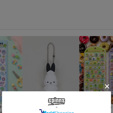
チドロップ
『ドコムス×SPINNS』 PVC
≪たまごっち≫コ