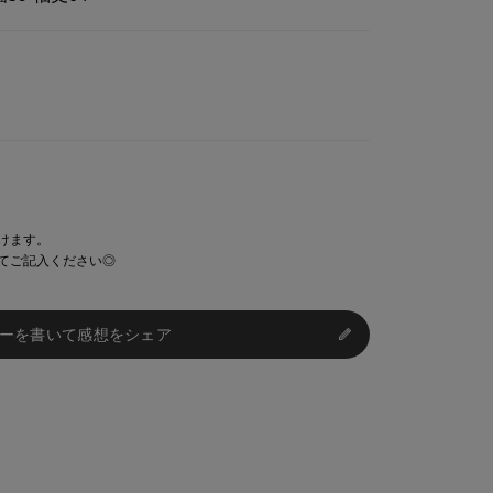
けます。
てご記入ください◎
ーを書いて感想をシェア