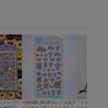
ットンパフ
≪ANGEL BLUE/エンジェルブ
『ドコムス×SPI