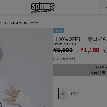
PINNS』 ゲロコーンBIGパーカー
SALE
【80%OFF】『寺田てら
SPTOPS230900084
¥
¥
5,500
1,100
→
税
[ ＋
22
point ]
ただい
入荷お知
-
ホワイト