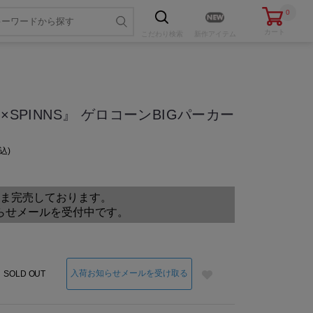
0
カート
こだわり
検索
新作アイテム
×SPINNS』 ゲロコーンBIGパーカー
込
色・サイズを選ぶ
ま完売しております。
らせメールを受付中です。
入荷お知らせメールを受け取る
SOLD OUT