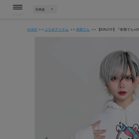
メニュー
HOME
コラボアイテム
寺田てら
【80%OFF】『寺田てら×S