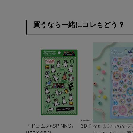
買うなら一緒にコレもどう？
『ドコムス×SPINNS』 3D P
≪たまごっち≫プ