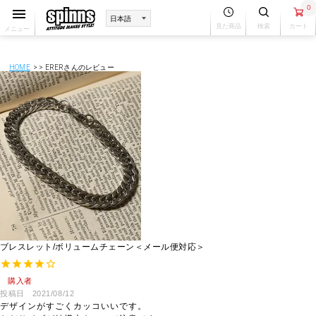
0
見た商品
検索
カート
メニュー
HOME
ERERさんのレビュー
ブレスレット/ボリュームチェーン＜メール便対応＞
購入者
投稿日
2021/08/12
デザインがすごくカッコいいです。
