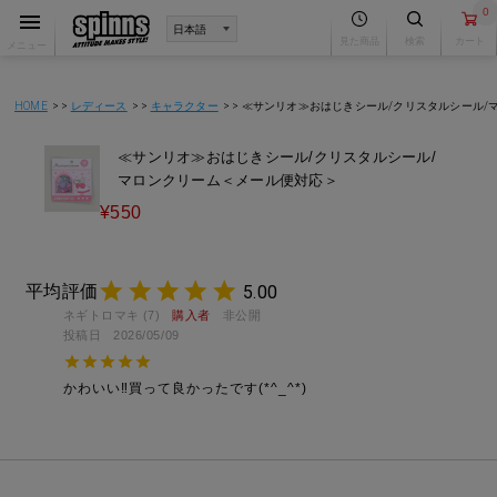
0
見た商品
検索
カート
メニュー
HOME
レディース
キャラクター
≪サンリオ≫おはじきシール/クリスタルシール/
≪サンリオ≫おはじきシール/クリスタルシール/
マロンクリーム＜メール便対応＞
¥
550
5.00
ネギトロマキ
7
購入者
非公開
投稿日
2026/05/09
かわいい‼︎買って良かったです(*^_^*)