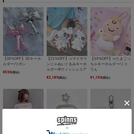
【38%OFF】3Dキーホ
【21%OFF】≪マイサラ
【34%OFF】≪たまごっ
ルダー/リボン
ンニ≫ぬいぐるみキーホ
ち≫キーホルダー/くり
ルダー/#ウィッシュコア
てん
¥
550
(税込)
¥
2,189
¥
1,100
(税込)
(税込)