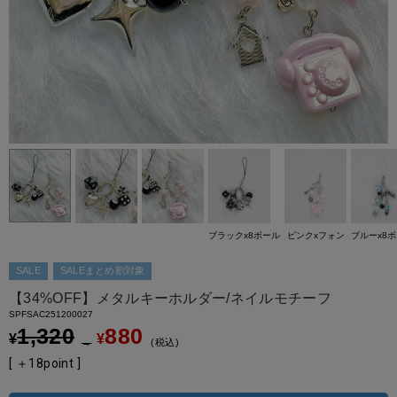
ブラックx8ボール
ピンクxフォン
ブルーx8
SALE
SALEまとめ割対象
【34%OFF】メタルキーホルダー/ネイルモチーフ
SPFSAC251200027
1,320
880
¥
¥
→
税込
[ ＋
18
point ]