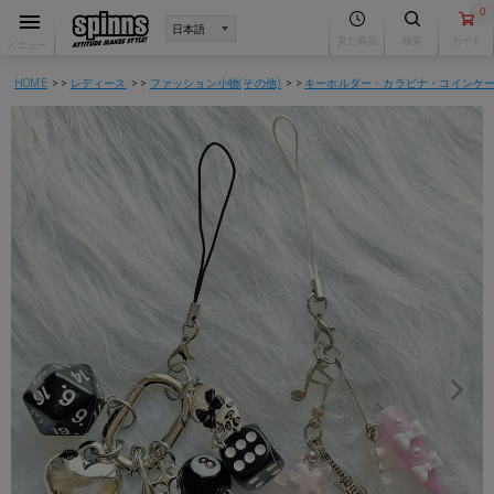
0
見た商品
検索
カート
メニュー
HOME
レディース
ファッション小物(その他)
キーホルダー・カラビナ・コインケ