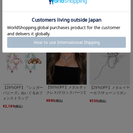
【33%OFF】『not Flaw
【38%OFF】ぬいぐるみ
【38%OFF】プラキーホ
less』ピンクシアーニッ
キーホルダー/クローバ
ルダー/ピアノ
ト
ーウサギ
¥
550
(税込)
¥
5,500
¥
550
(税込)
(税込)
【50%OFF】メタルネッ
【29%OFF】『シュガー
【29%OFF】メタルイヤ
クレス/クロックパーツ2
バニーズ』ぬいぐるみフ
ーカフ/チェーンリボン
ォンストラップ
¥
880
¥
550
(税込)
(税込)
¥
2,189
(税込)