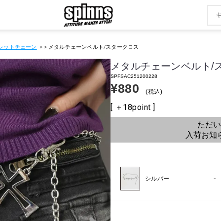
レットチェーン
メタルチェーンベルト/スタークロス
メタルチェーンベルト/
SPFSAC251200228
¥
880
税込
[ ＋
18
point ]
ただい
入荷お知
-
シルバー