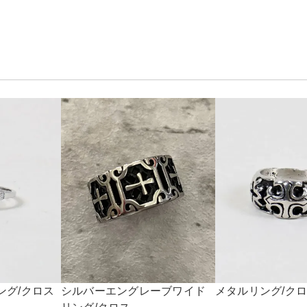
ング/クロス
シルバーエングレーブワイド
メタルリング/ク