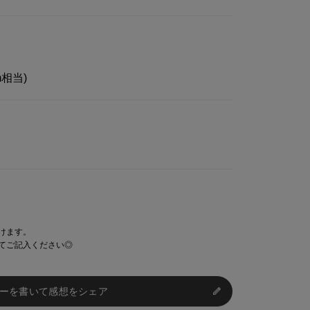
cm相当)
けます。
てご記入ください◎
ーを書いて感想をシェア