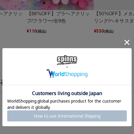
ラヘアクリッ
【88%OFF】プラヘアクリッ
【50%OFF】メ
プ/フラワー/全9色
リング/ヘキサス
¥
110
¥
550
(税込)
(税込)
る？