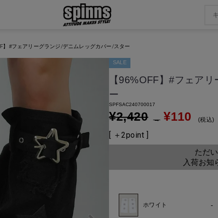
OFF】#フェアリーグランジ/デニムレッグカバー/スター
SALE
【96%OFF】#フェア
ー
SPFSAC240700017
¥
¥
2,420
110
→
税込
[ ＋
2
point ]
ただい
入荷お知
-
ホワイト