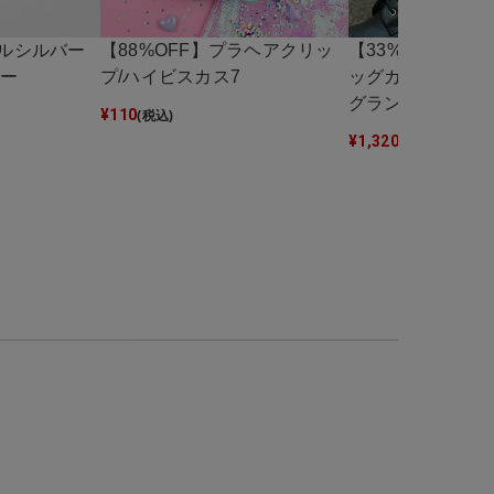
タルシルバー
【88%OFF】プラヘアクリッ
【33%OFF】ビ
ター
プ/ハイビスカス7
ッグカバー/70cm
グランジ
¥
110
(税込)
¥
1,320
(税込)