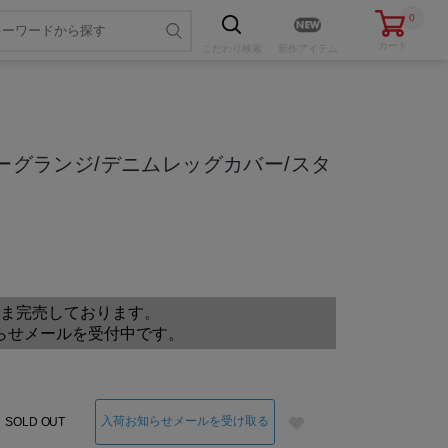
0
カート
こだわり
検索
新作アイテム
リーグランジ/デニムレッグカバー/スタ
色・サイズを選ぶ
ま完売しております。
らせメールを受付中です。
入荷お知らせメールを受け取る
SOLD OUT