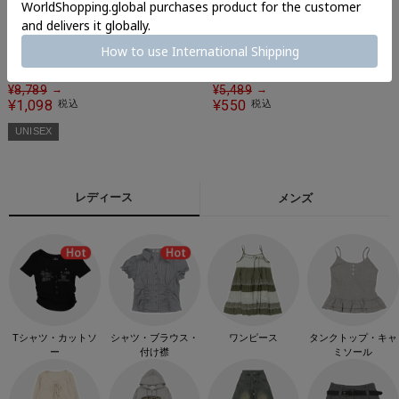
【88%OFF】短丈MA-1ブルゾン/
【90%OFF】薄手ナイロンジャケ
ヴィンテージライク加工/ユニセ
ット/スター/#ウィッシュコア
ックス
¥
8,789
¥
5,489
→
→
1,098
550
¥
税込
¥
税込
UNISEX
レディース
メンズ
Tシャツ・カットソ
シャツ・ブラウス・
ワンピース
タンクトップ・キャ
ー
付け襟
ミソール