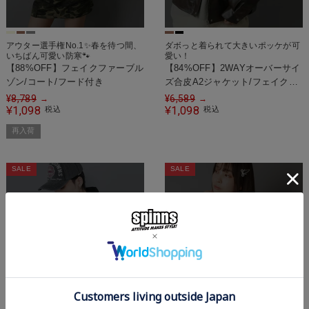
アウター選手権No.1✨春を待つ間、
ダボっと着られて大きいポッケが可
いちばん可愛い防寒🐾
愛い！
【88%OFF】フェイクファーブル
【84%OFF】2WAYオーバーサイ
ゾン/コート/フード付き
ズ合皮A2ジャケット/フェイクフ
ァー取り外し可能/ティペット
¥
8,789
¥
6,589
→
→
1,098
1,098
¥
税込
¥
税込
再入荷
SALE
SALE
SOLD OUT
SOLD OUT