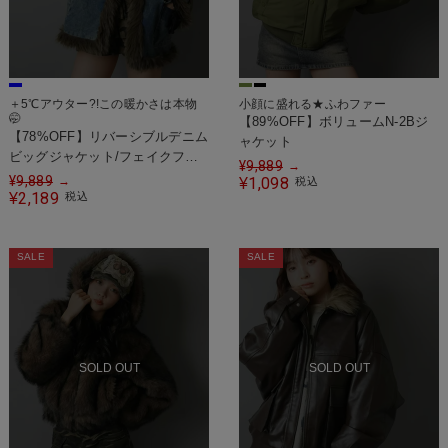
＋5℃アウター?!この暖かさは本物
小顔に盛れる★ふわファー
🤭
【89%OFF】ボリュームN-2Bジ
【78%OFF】リバーシブルデニム
ャケット
ビッグジャケット/フェイクファ
¥
9,889
→
ー
¥
9,889
→
1,098
¥
税込
2,189
¥
税込
SALE
SALE
SOLD OUT
SOLD OUT