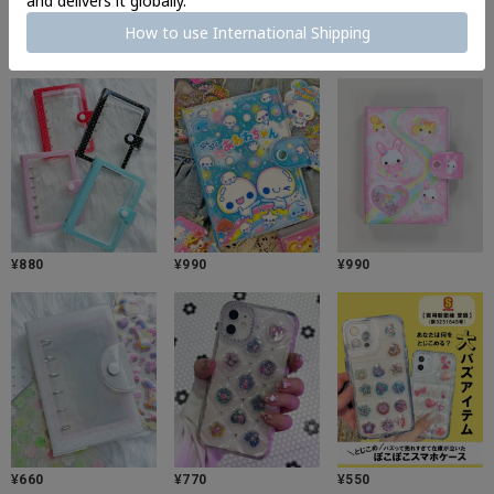
¥
550
¥
550
¥
1,738
¥
880
¥
990
¥
990
¥
660
¥
770
¥
550