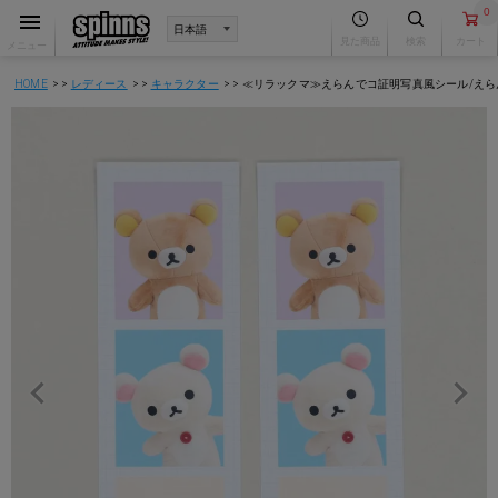
0
見た商品
検索
カート
メニュー
HOME
レディース
キャラクター
≪リラックマ≫えらんでコ証明写真風シール/え