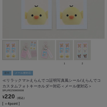
1
2
新作
メール便対応
≪リラックマ≫えらんでコ証明写真風シール/えらんでコ
カスタムフォトキーホルダー対応＜メール便対応＞
SPLIFE250800008
220
¥
税込
[ ＋
4
point ]