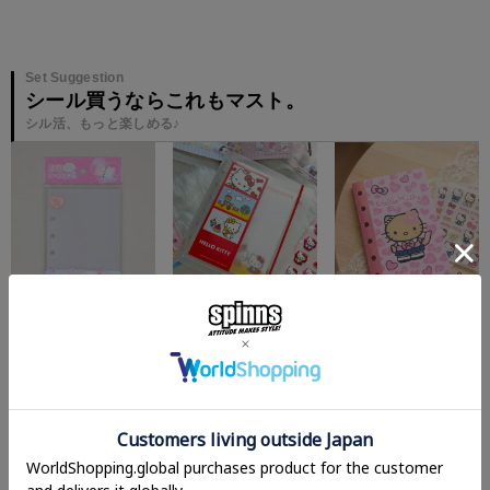
Set Suggestion
シール買うならこれもマスト。
シル活、もっと楽しめる♪
¥
440
¥
880
¥
110