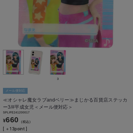
3
メール便対応
≪オシャレ魔女ラブandベリー≫まじかる百貨店ステッカ
ー3/#平成女児＜メール便対応＞
SPLIFE241200017
660
¥
税込
[ ＋
13
point ]