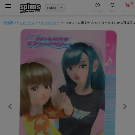
0
見た商品
検索
カート
メニュー
HOME
レディース
キャラクター
≪オシャレ魔女ラブandベリー≫まじかる百貨店ス