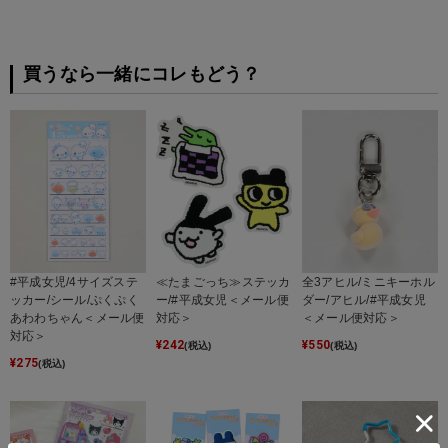
買うなら一緒にコレもどう？
#平成女児/4サイズステ
≪たまごっち≫ステッカ
全3アヒル/ミニキーホル
ッカー/シール/ぷくぷく
ー/#平成女児＜メール便
ダー/アヒル/#平成女児
あわわちゃん＜メール便
対応＞
＜メール便対応＞
対応＞
¥
242
¥
550
(税込)
(税込)
¥
275
(税込)