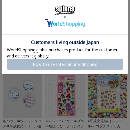
≪サンリオ≫平成はっぴ
≪たまごっち≫プチプチ
#平成女児/ウォーターイ
ーフォンステッカーズ/
おみせっち/モチーフス
ンシール風キーホルダー
ガラケーシール/#平成女
テッカー/シール＜メー
＜メール便対応＞
児＜メール便対応＞
ル便対応＞
¥
605
(税込)
¥
440
¥
440
(税込)
(税込)
缶バッジ/#ウィッシュコ
≪パワーパフガールズ≫
#平成女児/ネイルシー
ア/#平成女児＜メール便
平成はっぴーフォンステ
ル/デコプチステッカー