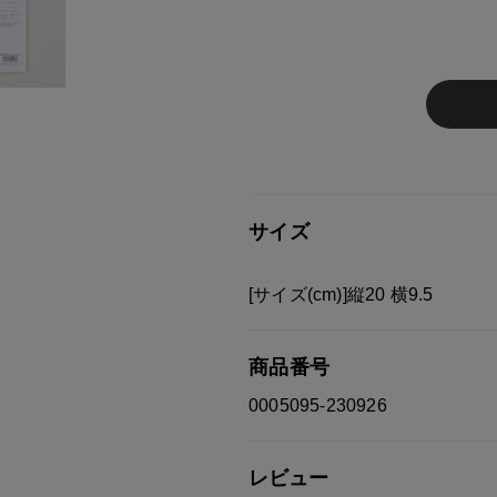
※ご注意
モニターの設定状況によって、
す。
あらかじめご了承ください。
総柄の商品は使用している生地
す。 ご注文が殺到した場合ズ
ご迷惑をお掛け致しますが 何
サイズ
[サイズ(cm)]縦20 横9.5
商品番号
0005095-230926
レビュー