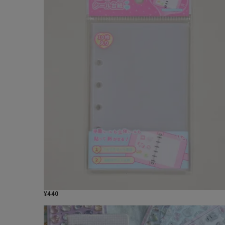
¥
440