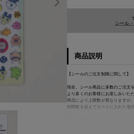
シール・
商品説明
【シールのご注文制限に関して】
現在、シール商品に多数のご注文
より多くのお客様にお楽しみいた
商品により上限数が異なりますが
制限数を超えてカートに入れた場
い。
何卒ご理解・ご協力のほどお願い