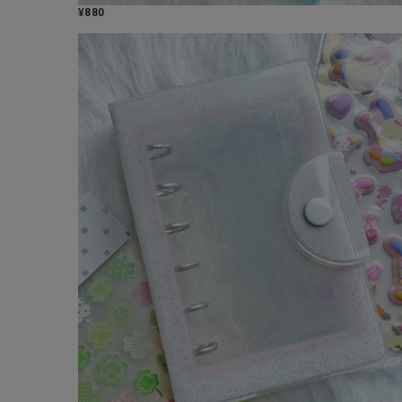
¥
880