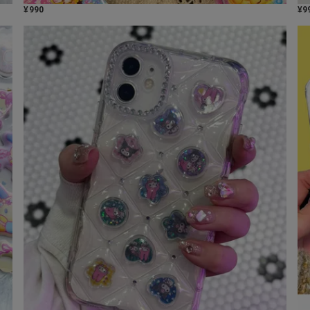
¥
990
¥
9