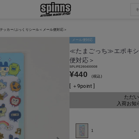
テッカー/ぷっくりシール＜メール便対応＞
メール便対応
≪たまごっち≫エポキシ
便対応＞
SPLIFE260400008
¥
440
税込
[ ＋
9
point ]
ただい
入荷お知
-
1