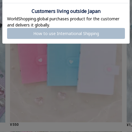
¥
550
¥
1