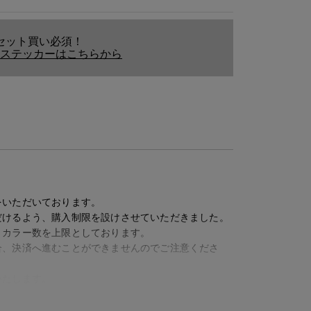
セット買い必須！
ステッカーはこちらから
をいただいております。
だけるよう、購入制限を設けさせていただきました。
、カラー数を上限としております。
1
合、決済へ進むことができませんのでご注意くださ
いたします。