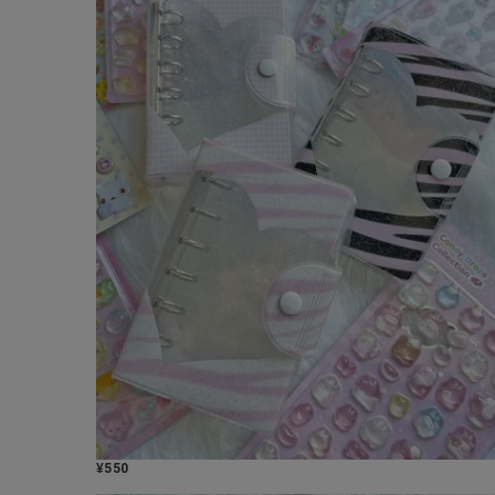
¥
550