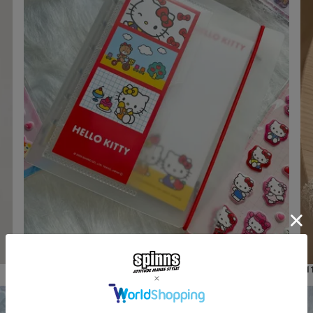
¥
880
¥
1