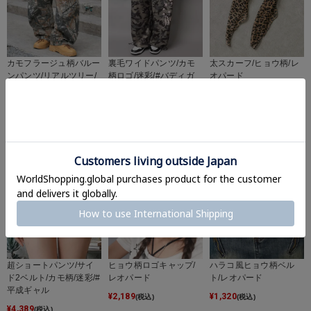
太スカーフ/ヒョウ柄/レ
カモフラージュ柄バルー
裏毛ワイドパンツ/カモ
オパード
ンパンツ/リアルツリー/
柄ロゴ/迷彩/#バディガ
迷彩/カーブ/ユニセック
ール
¥
880
(税込)
ス
¥
6,589
(税込)
¥
6,589
(税込)
超ショートパンツ/サイ
ヒョウ柄ロゴキャップ/
ハラコ風ヒョウ柄ベル
ド2ベルト/カモ柄/迷彩/#
レオパード
ト/レオパード
平成ギャル
¥
2,189
¥
1,320
(税込)
(税込)
¥
4,389
(税込)