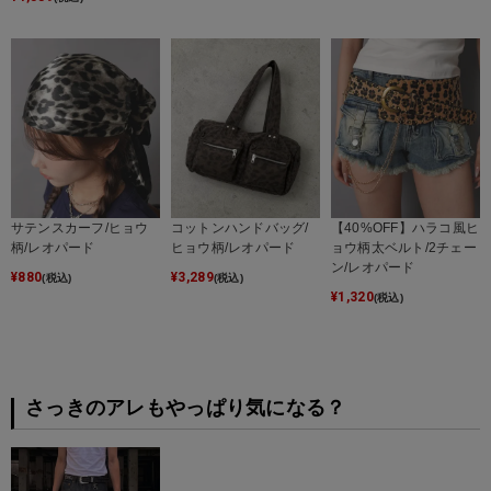
サテンスカーフ/ヒョウ
コットンハンドバッグ/
【40%OFF】ハラコ風ヒ
柄/レオパード
ヒョウ柄/レオパード
ョウ柄太ベルト/2チェー
ン/レオパード
¥
880
¥
3,289
(税込)
(税込)
¥
1,320
(税込)
さっきのアレもやっぱり気になる？