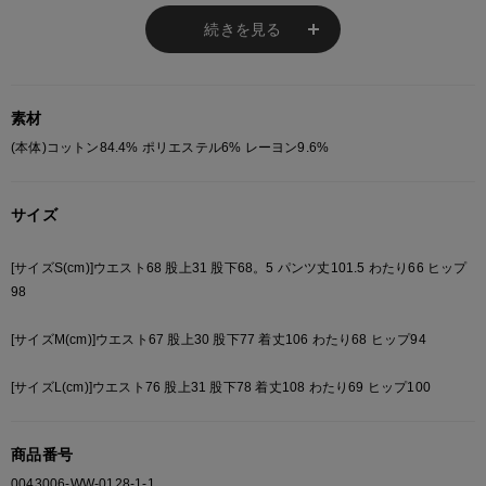
カモフラージュ柄とレオパード柄の切替デザインが
目を惹く、存在感抜群のバルーンデニムパンツ。
続きを見る
丸みのあるバルーンシルエットと
立体的なカーブデザインが特徴で、
トレンド感のあるワイドシルエットに仕上げています。
素材
ボリュームのあるシルエットながら、
計算されたパターン設計により
(本体)コットン84.4% ポリエステル6% レーヨン9.6%
履いた時にシルエットが崩れにくく、
きれいなバルーンラインをキープできるのもポイント。
サイズ
Tシャツやスウェット、
ジップパーカーなどシンプルな
トップスと合わせるだけで、
[サイズS(cm)]ウエスト68 股上31 股下68。5 パンツ丈101.5 わたり66 ヒップ
ストリート感のあるスタイリングが完成します。
98
ストリート、古着MIX、
グランジスタイルにもおすすめの一本です。
[サイズM(cm)]ウエスト67 股上30 股下77 着丈106 わたり68 ヒップ94
【FABRIC / 素材】
[サイズL(cm)]ウエスト76 股上31 股下78 着丈108 わたり69 ヒップ100
程よい厚みのあるデニム素材を使用。
しっかりとした生地感で、
商品番号
履いた時にシルエットが崩れにくく、
立体的なフォルムをしっかりキープしてくれます。
0043006-WW-0128-1-1