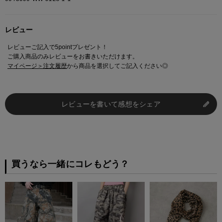
カモフラージュ柄とレオパード柄の
切替デザインがアクセントになり、
レビュー
ヴィンテージライクな雰囲気を演出。
シーズンを問わず着用できるデニム素材で、
レビューご記入で5pointプレゼント！
ロングシーズン活躍するアイテムです。
ご購入商品のみレビューをお書きいただけます。
マイページ＞注文履歴
から商品を選択してご記入ください◎
※ご注意
レビューを書いて感想をシェア
モニターの設定状況によって、実際の商品と 若干色が異なる場合がございま
す。
あらかじめご了承ください。
総柄の商品は使用している生地の部分によって 写真と異なる場合がございま
す。 ご注文が殺到した場合ズレが生じ 欠品となる場合があります。
ご迷惑をお掛け致しますが 何卒ご了承下さいますようお願い致します。
買うなら一緒にコレもどう？