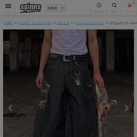
0
見た商品
検索
カート
メニュー
HOME
メンズ・ユニセックス
ボトムス
フルレングスパンツ
デニムワイドバルー