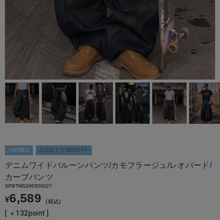
UNISEX
2点以上で10%OFF
デニムワイドバルーンパンツ/カモフラージュ/レオパード/
カーブパンツ
SPBTMS260300027
6,589
¥
税込
[ ＋
132
point ]