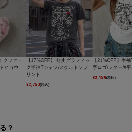
ェイクファー
【17%OFF】 短丈グラフィッ
【21%OFF】半袖
ートヒョウ
ク半袖Tシャツ/スケルトンプ
字ロゴ/レター/#
リント
¥
2,189
(税込)
¥
2,750
(税込)
る？