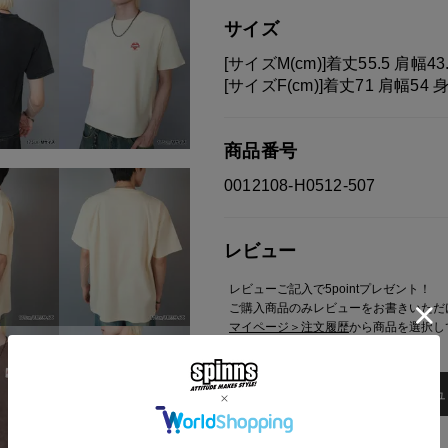
モニターの設定状況によって、
サイズ
す。
あらかじめご了承ください。
[サイズM(cm)]着丈55.5 肩幅43
総柄の商品は使用している生地
[サイズF(cm)]着丈71 肩幅54 
す。 ご注文が殺到した場合ズ
ご迷惑をお掛け致しますが 何
商品番号
0012108-H0512-507
レビュー
レビューご記入で5pointプレゼント！
ご購入商品のみレビューをお書きいただ
マイページ＞注文履歴
から商品を選択し
レビュ