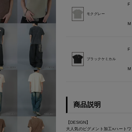
F
モクグレー
M
F
ブラックケミカル
M
商品説明
【DESIGN】
大人気のピグメント加工×ハートワ