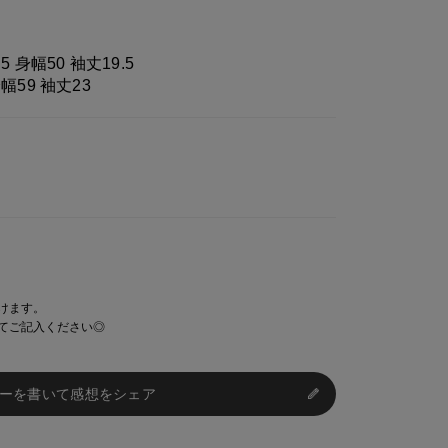
実際の商品と 若干色が異なる場合がございま
.5 身幅50 袖丈19.5
の部分によって 写真と異なる場合がございま
身幅59 袖丈23
レが生じ 欠品となる場合があります。
卒ご了承下さいますようお願い致します。
けます。
てご記入ください◎
ーを書いて感想をシェア