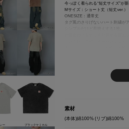
今っぽく着られる“短丈サイズ”が
Mサイズ：ショート丈（短丈ver.）
ONESIZE：通常丈
タグ風のさりげないハート刺繍が
シンプルだけど着映えする1枚。
お腹まわりをすっきり見せる短丈
バレルレッグやバギーパンツなど
ボリュームボトムとの相性も抜群
今っぽいバランスコーデが簡単に
【FABRIC】
肌なじみの良いコットン100%に
ヴィンテージ感のあるピグメント
柔らかく通気性のある素材で、
ロングシーズン快適に着用可能。
着るだけでこなれ感が出る、
毎日着たくなる1枚です。
素材
(本体)綿100% (リブ)綿100%
※ご注意
レー
ブラックケミカル