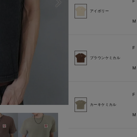
F
アイボリー
M
F
ブラウンケミカル
M
F
カーキケミカル
M