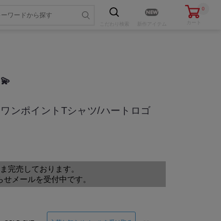
0
カート
こだわり
検索
新作アイテム
💫
トワンポイントTシャツ/ハートロゴ
色・サイズを選ぶ
ま完売しております。
らせメールを受付中です。