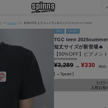
ー
Tシャツ
【90%OFF】ピグメントワンポイントTシャツ/ハートロゴ
SALE
UNISEX
TGC teen 2025summer
短丈サイズが新登場🔥
【90%OFF】ピグメン
SPTOPS250300080
¥
¥
3,289
330
→
税込
[ ＋
7
point ]
ただい
入荷お知