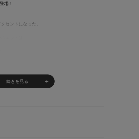
新登場！
アクセントになった、
シルエットは、
、
◎
完成します。
続きを見る
加工をプラス。