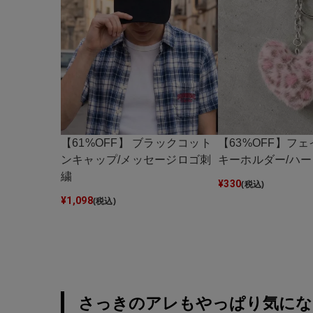
【63%OFF】フ
【61%OFF】 ブラックコット
キーホルダー/ハ
ンキャップ/メッセージロゴ刺
繍
¥
330
(税込)
¥
1,098
(税込)
さっきのアレもやっぱり気にな