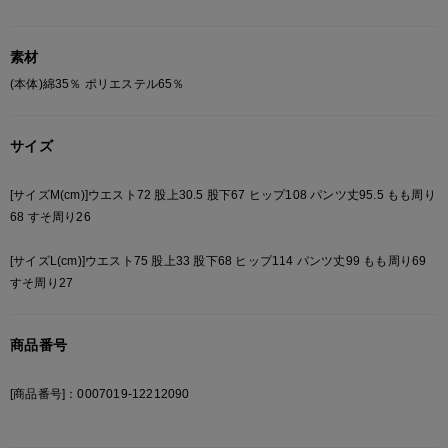
わせれば細見えスタイルに。
・オーバーサイズのトップスを合わせて、メンズライクなストリー
素材
トスタイルに仕上げるのも◎
・オシャレなワンマイルルックコーデにも活躍します。
(本体)綿35％ ポリエステル65％
・ジップパーカーやスウェット合わせで、上下セットアップ着用も
オススメ！
サイズ
＜下記アイテムと合わせてセットアップにできます＞
ブランド品番:12412041
[サイズM(cm)]ウエスト72 股上30.5 股下67 ヒップ108 パンツ丈95.5 もも周り
アイテム名:【MLB/メジャーリーグベースボール】ショートジップ
68 すそ周り26
パーカー
[サイズL(cm)]ウエスト75 股上33 股下68 ヒップ114 パンツ丈99 もも周り69
【Design/デザイン】
すそ周り27
・ウエストはゴムと紐で縛れる仕様。
・オールシーズン着用可能な生地を採用。
商品番号
・落ち感のあるやわらかいスウェット生地で、リラックス感のある
履き心地に。
・さりげないワンポイントの刺繍もオシャレ度をアップさせてくれ
[商品番号]：0007019-12212090
ます。
・裾もゴム仕様なので、スニーカーにも、ブーツにも合わせていた