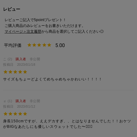
だけます。
レビュー
・ポケット付きで、ちょっとしたお出かけにも便利です。
レビューご記入で5pointプレゼント！
【Size/サイズ】
ご購入商品のみレビューをお書きいただけます。
■Mサイズ
マイページ＞注文履歴
から商品を選択してご記入ください◎
└150～160cm目安
└低身長さんにもおすすめ。
5.00
└靴下をチラ見せさせたり、スッキリシルエットにオススメ。
└細身のトップスと相性GOOD！
こ
2
購入者
非公開
投稿日
2023/01/18
■Lサイズ
└160cm以上目安
サイズもちょーどよくてめちゃめちゃかわいい！！！！
└オーバーサイズのトップスと合わせれば、ルーズシルエットが完
成。
└メンズライクコーデにもおすすめ。
ォ
1
購入者
非公開
投稿日
2023/01/12
▶カラー/チーム
ホワイト/New York Yankees・ニューヨーク ヤンキース
身長150cmですが、ええデカすぎ、、とはなりませんでした！！おケツ
グレー/New York Yankees・ニューヨーク ヤンキース
がBIGなあたしにも優しいスウェットでした〜✌🏻💖
ブラック/ Chicago White Sox・シカゴ ホワイトソックス