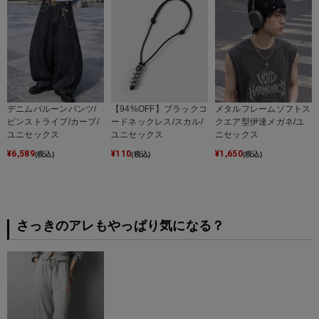
デニムバルーンパンツ/
【94%OFF】ブラックコ
メタルフレームソフトス
ピンストライプ/カーブ/
ードネックレス/スカル/
クエア型伊達メガネ/ユ
ユニセックス
ユニセックス
ニセックス
¥
6,589
¥
110
¥
1,650
(税込)
(税込)
(税込)
さっきのアレもやっぱり気になる？