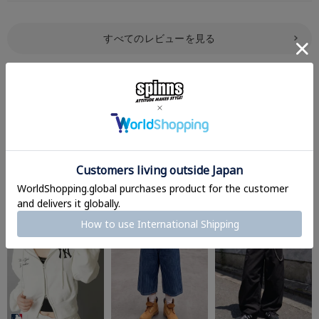
オートミール/Los Angeles Dodgers・ロサンゼルス ドジャース
ネイビー/Los Angeles Dodgers・ロサンゼルス ドジャース
すべてのレビューを見る
※ご注意
モニターの設定状況によって、実際の商品と 若干色が異なる場合がございま
す。
レビューを書いて感想をシェア
あらかじめご了承ください。
ご注文が殺到した場合ズレが生じ 欠品となる場合があります。
ご迷惑をお掛け致しますが 何卒ご了承下さいますようお願い致します。
買うなら一緒にコレもどう？