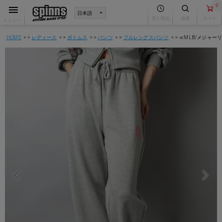
0
見た商品
検索
カート
メニュー
HOME
レディース
ボトムス
パンツ
フルレングスパンツ
≪MLB/メジャ