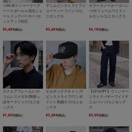
≪MLB/メジャーリーグ
デニムピンストライプジ
カラースノーカーゴパン
ベースボール≫別注ショ
ョーツハーフパンツ/ユ
ツ/ボリュームワイドシ
ートジップパーカー /セ
ニセックス
ルエット/ユニセックス
ットアップ対応
¥
5,489
¥
5,489
¥
4,180
(税込)
(税込)
(税込)
スクエアフレームレス/
ピルボックスキャップ/
【28%OFF】ヴィンテー
リムレスメガネ/韓国っ
ピンストライプ/ワンポ
ジライクバギーワイドデ
ぽギークシック/ユニセ
イント刺繍ロゴ/ユニセ
ニムパンツ/ユニセック
ックス
ックス
ス
¥
1,650
¥
3,289
¥
3,990
(税込)
(税込)
(税込)