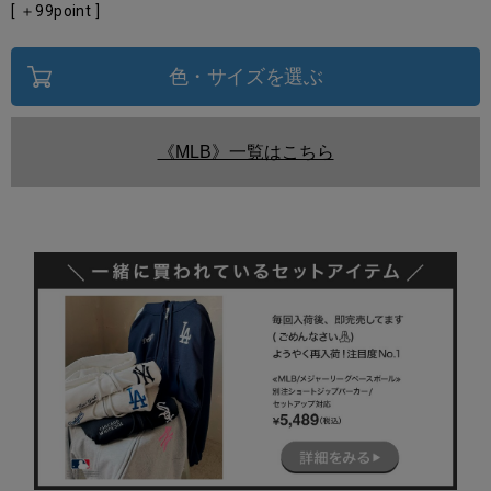
[ ＋
99
point ]
色・サイズを選ぶ
《MLB》一覧はこちら