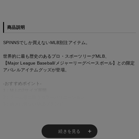
商品説明
SPINNSでしか買えないMLB別注アイテム。
世界的に最も歴史のあるプロ・スポーツリーグMLB、
【Major League Baseball/メジャーリーグベースボール】との限定
アパレルアイテムグッズが登場。
-おすすめポイント-
1：M,Lの2サイズ展開
2：チーム毎に違うカラーバリエーション
3：飽きの来ないMLBブランド
【スタイリング／styling】
・ストリートスタイルに欠かせないMLBアイテム
・ゆったりシルエットでルーズに履けるのが嬉しいポイント！
続きを見る
・ボリューム感のあるシルエットなので、ショート丈トップスと合