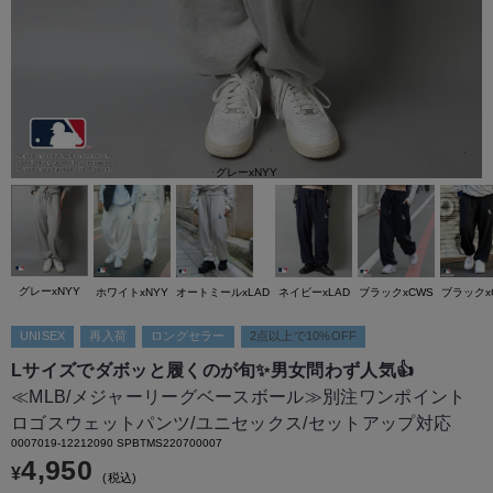
グレーxNYY
グレーxNYY
ホワイトxNYY
オートミールxLAD
ネイビーxLAD
ブラックxCWS
ブラックx
UNISEX
再入荷
ロングセラー
2点以上で10%OFF
Lサイズでダボッと履くのが旬✨男女問わず人気👍
≪MLB/メジャーリーグベースボール≫別注ワンポイント
ロゴスウェットパンツ/ユニセックス/セットアップ対応
0007019-12212090 SPBTMS220700007
4,950
¥
税込