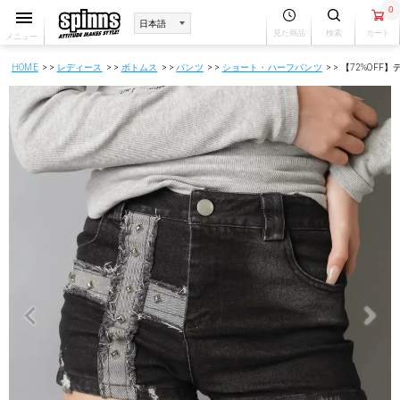
0
見た商品
検索
カート
メニュー
HOME
レディース
ボトムス
パンツ
ショート・ハーフパンツ
【72%OFF