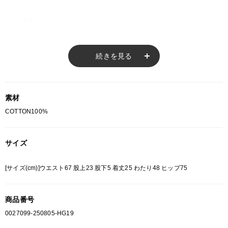
※ご注意
モニターの設定状況によって、実際の商品と 若干色が異なる場合がございま
す。
続きを見る
あらかじめご了承ください。
総柄の商品は使用している生地の部分によって 写真と異なる場合がございま
す。 ご注文が殺到した場合ズレが生じ 欠品となる場合があります。
ご迷惑をお掛け致しますが 何卒ご了承下さいますようお願い致します。
素材
COTTON100%
サイズ
[サイズ(cm)]ウエスト67 股上23 股下5 着丈25 わたり48 ヒップ75
商品番号
0027099-250805-HG19