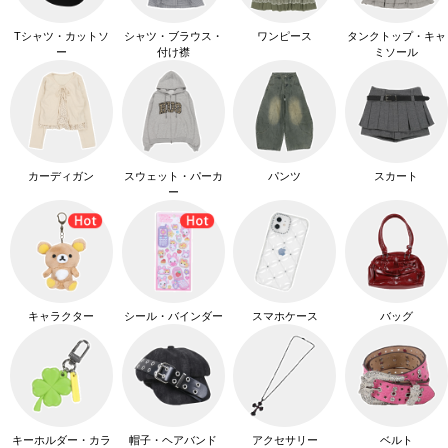
Tシャツ・カットソ
シャツ・ブラウス・
ワンピース
タンクトップ・キャ
ー
付け襟
ミソール
カーディガン
スウェット・パーカ
パンツ
スカート
ー
キャラクター
シール・バインダー
スマホケース
バッグ
キーホルダー・カラ
帽子・ヘアバンド
アクセサリー
ベルト