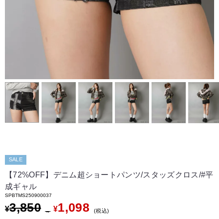
SALE
【72%OFF】デニム超ショートパンツ/スタッズクロス/#平
成ギャル
SPBTMS250900037
3,850
1,098
¥
¥
→
税込