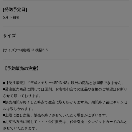
[発送予定日]
5月下旬頃
サイズ
[サイズ(cm)]縦幅13 横幅6.5
【予約販売の注意】
■【受注販売】『平成メモリー×SPINNS』以外の商品とは同梱できません。
■受注販売商品に関しては原則、お客様都合での返品や交換のご希望はお断り
させて頂いております。
■販売期間が終了した時点で生産に取り掛かります為、期間終了後はキャンセ
ルは致しかねます。
■上限に達し次第、販売を終了させていただく場合がございます。
■お支払方法に関して・・・受注販売は、代金引換・クレジットカードのみと
させていただきます。