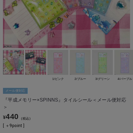
1/ピンク
2/ブルー
3/グリーン
4/パープル
メール便対応
『平成メモリー×SPINNS』タイルシール＜メール便対応
＞
440
¥
税込
[ ＋
9
point ]