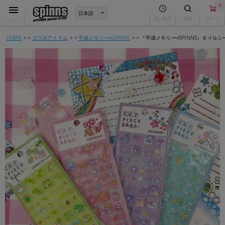
0
見た商品
検索
カート
メニュー
HOME
コラボアイテム
平成メモリー×SPINNS
『平成メモリー×SPINNS』タイル