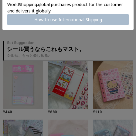
レビューを書いて感想をシェア
Set Suggestion
シール買うならこれもマスト。
シル活、もっと楽しめる♪
¥
440
¥
880
¥
110