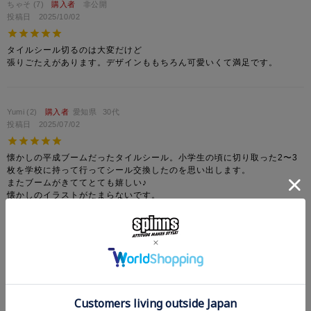
ちゃそ
7
購入者
非公開
投稿日
2025/10/02
タイルシール切るのは大変だけど

張りごたえがあります。デザインももちろん可愛いくて満足です。
Yumi
2
購入者
愛知県
30代
投稿日
2025/07/02
懐かしの平成ブームだったタイルシール。小学生の頃に切り取った2〜3
枚を学校に持って行ってシール交換したのを思い出します。

またブームがきててとても嬉しい♪

懐かしのイラストがたまらないです。

すべてのレビューを見る