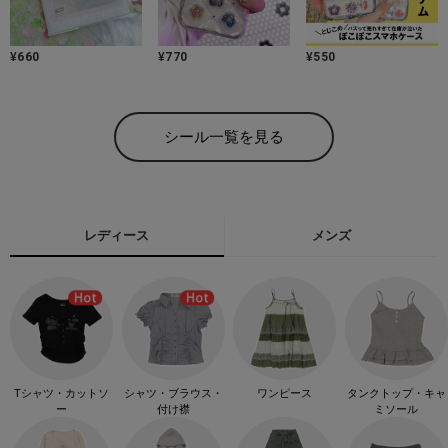
¥
660
¥
770
¥
550
シール一覧を見る
レディース
メンズ
Tシャツ・カットソ
シャツ・ブラウス・
ワンピース
タンクトップ・キャ
ー
付け襟
ミソール