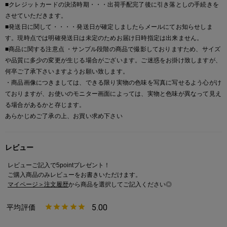
■クレジットカードの決済時期・・・出荷手配完了後に引き落としの手続きを
させていただきます。
■発送日に関して・・・・発送日が確定しましたらメールにてお知らせしま
す。現時点では明確発送日は未定のためお届け日時指定は出来ません。
■商品に関する注意点 ・サンプル段階の商品で撮影しておりますため、サイズ
や品質に多少の変更が生じる場合がございます。ご迷惑をお掛け致しますが、
何卒ご了承下さいますようお願い致します。
・商品画像につきましては、できる限り実物の色味を写真に写せるよう心がけ
ておりますが、お使いのモニター画面によっては、実物と色味が異なって見え
る場合があるかと存じます。
あらかじめご了承の上、お買い求め下さい
レビュー
レビューご記入で5pointプレゼント！
ご購入商品のみレビューをお書きいただけます。
マイページ＞注文履歴
から商品を選択してご記入ください◎
5.00