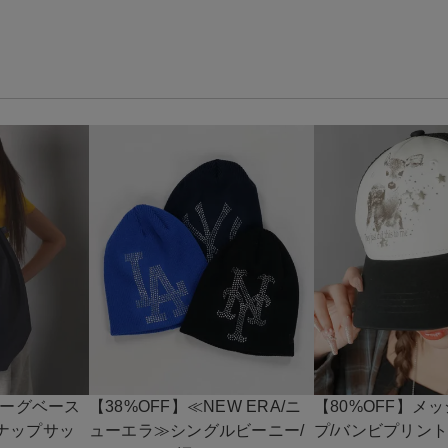
リーグベース
【38%OFF】≪NEW ERA/ニ
【80%OFF】メ
ナップサッ
ューエラ≫シングルビーニー/
プ/バンビプリン