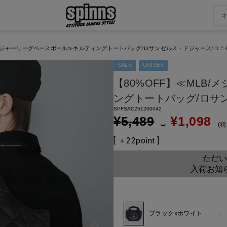
B/メジャーリーグベースボール≫キルティングトートバッグ/ロサンゼルス・ドジャース/ユ
SALE
UNISEX
【80%OFF】≪MLB
ングトートバッグ/ロサ
SPFSAC251200042
¥
¥
5,489
1,098
→
税
[ ＋
22
point ]
ただい
入荷お知
-
ブラックxホワイト