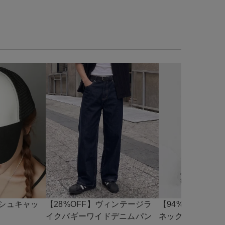
ッシュキャッ
【28%OFF】ヴィンテージラ
【94%OFF】ブ
ト
イクバギーワイドデニムパン
ネックレス/スカル