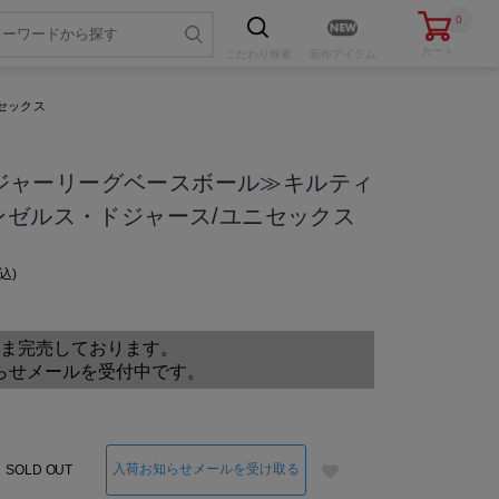
0
カート
こだわり
検索
新作アイテム
ニセックス
/メジャーリーグベースボール≫キルティ
ンゼルス・ドジャース/ユニセックス
込
色・サイズを選ぶ
ま完売しております。
らせメールを受付中です。
入荷お知らせメールを受け取る
SOLD OUT