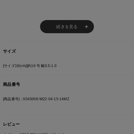
【UNISEX】
メンズ、レディースともにお使いいただけるユニセックスアイテム
です。
【おススメ、プチプラアイテム】
続きを見る
通年使えるアイテムが、お得なプライスなのも嬉しいポイント！！
ちょっとしたプレゼントにもおススメのアイテム。
サイズ
※ご注意
[サイズ16(cm)]約16 号 幅0.5-1.0
モニターの設定状況によって、実際の商品と 若干色が異なる場合がございま
す。
あらかじめご了承ください。
商品番号
総柄の商品は使用している生地の部分によって 写真と異なる場合がございま
す。 ご注文が殺到した場合ズレが生じ 欠品となる場合があります。
[商品番号]：0043006-W22-04-15-14MZ
ご迷惑をお掛け致しますが 何卒ご了承下さいますようお願い致します。
レビュー