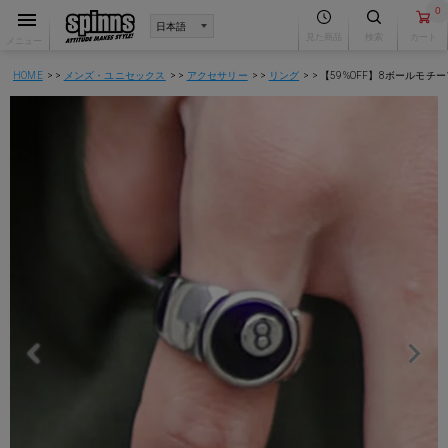
0
見た商品
検索
カート
メニュー
HOME
メンズ・ユニセックス
アクセサリー
リング
【59%OFF】8ボールモ