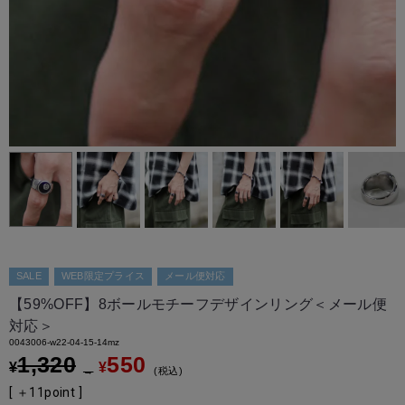
SALE
WEB限定プライス
メール便対応
【59%OFF】8ボールモチーフデザインリング＜メール便
対応＞
0043006-w22-04-15-14mz
1,320
550
¥
¥
→
税込
[ ＋
11
point ]