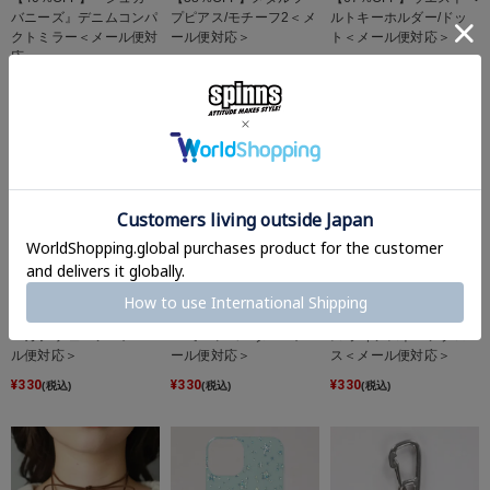
バニーズ』デニムコンパ
プピアス/モチーフ2＜メ
ルトキーホルダー/ドッ
クトミラー＜メール便対
ール便対応＞
ト＜メール便対応＞
応＞
¥
550
¥
330
(税込)
(税込)
¥
1,320
(税込)
【63%OFF】メタルイヤ
【58%OFF】キーホルダ
【63%OFF】細ネックレ
ーカフ/チェーン＜メー
ー/ミニレコーダー＜メ
ス/ラインストーンクロ
ル便対応＞
ール便対応＞
ス＜メール便対応＞
¥
330
¥
330
¥
330
(税込)
(税込)
(税込)