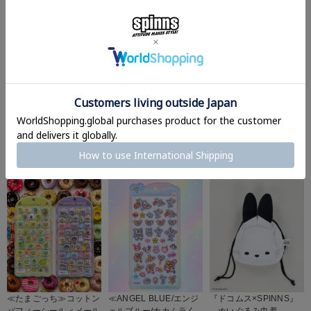
『ドコムス×SPINNS』
≪たまごっち≫プチドロ
『ドコムス×SPINNS』
3D PUFFY SEAL
ップシール＜メール便対
PVCラバーキーホルダ
応＞
ー
¥
880
¥
572
¥
1,210
(税込)
(税込)
(税込)
≪たまごっち≫コットン
≪ANGEL BLUE/エンジ
『ドコムス×SPINNS』