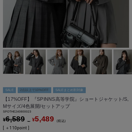
SALE
2点以上で10%OFF
SALEまとめ割対象
【17%OFF】『SPINNS高等学院』ショートジャケット/S,
Mサイズ/4色展開/セットアップ
SPOTHE240800023
6,589
5,489
¥
¥
→
税込
[ ＋
110
point ]