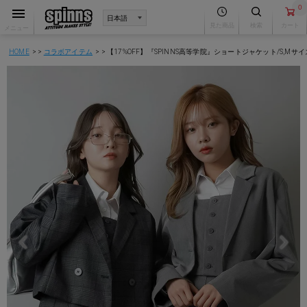
0
見た商品
検索
カート
メニュー
HOME
コラボアイテム
【17%OFF】『SPINNS高等学院』ショートジャケット/S,Mサ