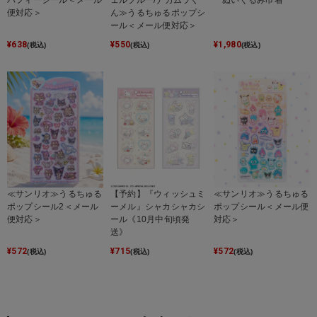
パフィーシール＜メール
ェルブルー/ナカムラく
ぬいぐるみ巾着
便対応＞
ん≫うるちゅるポップシ
ール＜メール便対応＞
¥
638
¥
550
¥
1,980
(税込)
(税込)
(税込)
≪サンリオ≫うるちゅる
【予約】『ウィッシュミ
≪サンリオ≫うるちゅる
ポップシール2＜メール
ーメル』シャカシャカシ
ポップシール＜メール便
便対応＞
ール《10月中旬頃発
対応＞
送》
¥
572
¥
715
¥
572
(税込)
(税込)
(税込)