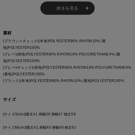
制高校と提携するサポート校です。
SPINNS高等学院は生徒が楽しみながらファッションの勉強だけで
続きを見る
なく、人間力を高められるようなカリキュラムに取り組んでいま
す。
ご興味ある方は連絡ください！
素材
#通信制高校 #京都通信制高校 #滋賀通信制高校 #大阪通信制高校 #
(ブラウンｘチェック)(本体)POLYESTER90% RAYON10% (裏
東京通信制高校 #サポート校 #ファッション学校 #京都ファッショ
地)POLYESTER100%
ン学校#アパレルブランド
(グレー)(表地)POLYESTER80% RAYON16% POLYURETHANE4% (裏
地)POLYESTER100%
(グレーxチェック)(表地)POLYESTER80% RAYON16% POLYURETHANE4%
※ご注意
(裏地)POLYESTER100%
(ブラック)(本体)POLYESTER90% RAYON10% (裏地)POLYESTER100%
モニターの設定状況によって、実際の商品と 若干色が異なる場合がございま
す。
あらかじめご了承ください。
サイズ
総柄の商品は使用している生地の部分によって 写真と異なる場合がございま
す。 ご注文が殺到した場合ズレが生じ 欠品となる場合があります。
[サイズS(cm)]着丈41 肩幅38 身幅47 袖丈59
ご迷惑をお掛け致しますが 何卒ご了承下さいますようお願い致します。
[サイズM(cm)]着丈42 肩幅40 身幅49 袖丈62