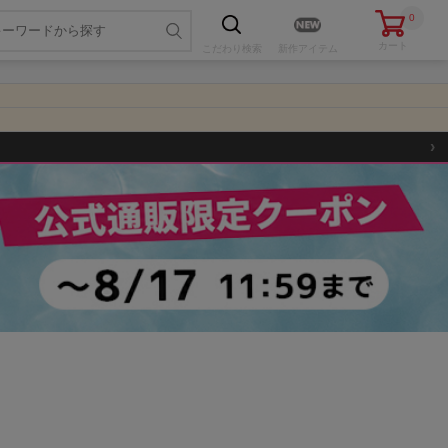
0
カート
こだわり
検索
新作アイテム
›