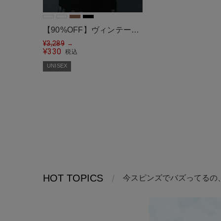
【90%OFF】ヴィンテージ
ライクグランジTシャツ/パ
¥
3,289
→
330
¥
税込
ッチワークロゴ
UNISEX
HOT TOPICS
今スピンズでバズってるの