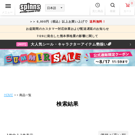
0
見た商品
検索
カート
メニュー
＞＞ 6,000円（税込）以上お買い上げで
送料無料！
お盆期間のカスタマー対応休業および配送遅延のお知らせ
7/28に発生した熊本県地震の影響に関して
›
大人気シール・キャラクターアイテム勢揃い🌈
[HOT]
HOME
商品一覧
検索結果