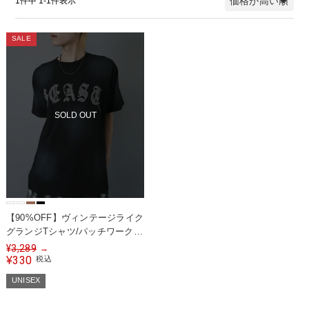
価格が高い順
1
件中
1
-
1
件表示
SALE
SOLD OUT
【90%OFF】ヴィンテージライク
グランジTシャツ/パッチワークロ
ゴ
¥
3,289
→
330
¥
税込
UNISEX