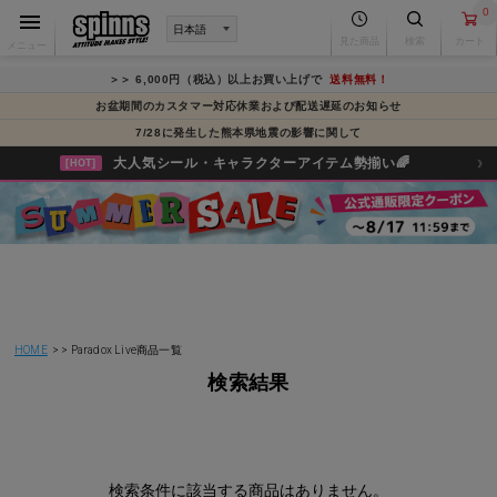
0
見た商品
検索
カート
メニュー
＞＞ 6,000円（税込）以上お買い上げで
送料無料！
お盆期間のカスタマー対応休業および配送遅延のお知らせ
7/28に発生した熊本県地震の影響に関して
›
大人気シール・キャラクターアイテム勢揃い🌈
[HOT]
HOME
Paradox Live商品一覧
検索結果
検索条件に該当する商品はありません。