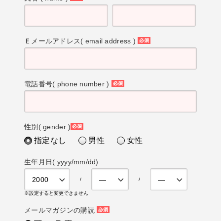
(必
須)
Ｅメールアドレス( email address )
(必
須)
電話番号( phone number )
(必
須)
性別( gender )
(必
指定なし
男性
女性
須)
生年月日( yyyy/mm/dd)
※設定すると変更できません
メールマガジンの購読
(必