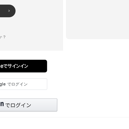
か？
pleでサインイン