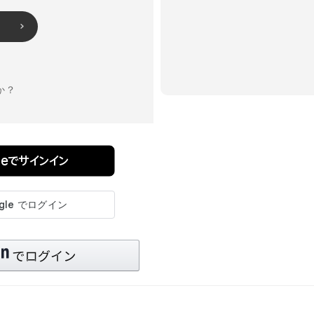
か？
pleでサインイン