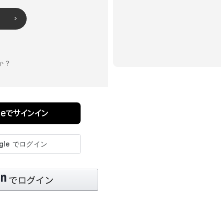
か？
pleでサインイン