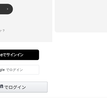
か？
pleでサインイン