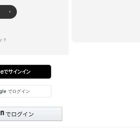
か？
pleでサインイン