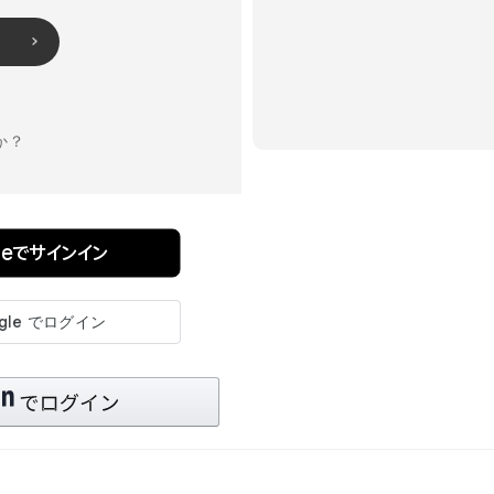
か？
pleでサインイン