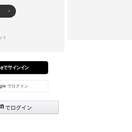
か？
pleでサインイン