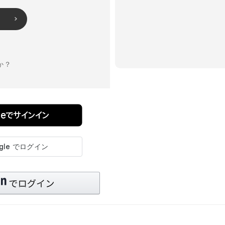
か？
pleでサインイン