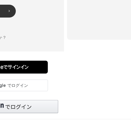
か？
pleでサインイン