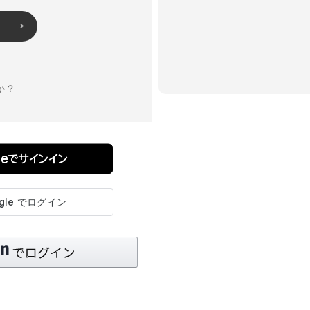
か？
pleでサインイン