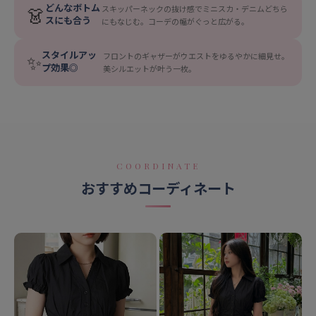
どんなボトム
👗
スキッパーネックの抜け感でミニスカ・デニムどちら
スにも合う
にもなじむ。コーデの幅がぐっと広がる。
スタイルアッ
✨
フロントのギャザーがウエストをゆるやかに細見せ。
プ効果◎
美シルエットが叶う一枚。
COORDINATE
おすすめコーディネート