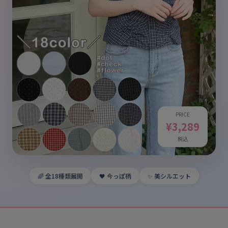
PRICE
¥3,289
税込
🌈 全18種類展開
🖤 今っぽ柄
✨ 美シルエット