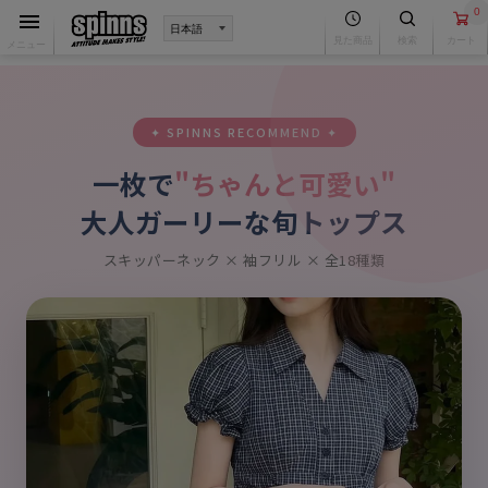
0
見た商品
検索
カート
メニュー
✦ SPINNS RECOMMEND ✦
一枚で
"ちゃんと可愛い"
大人ガーリーな旬トップス
スキッパーネック × 袖フリル × 全18種類