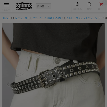
0
見た商品
検索
カート
メニュー
HOME
レディース
ファッション小物(その他)
ベルト・ウォレットチェーン
合