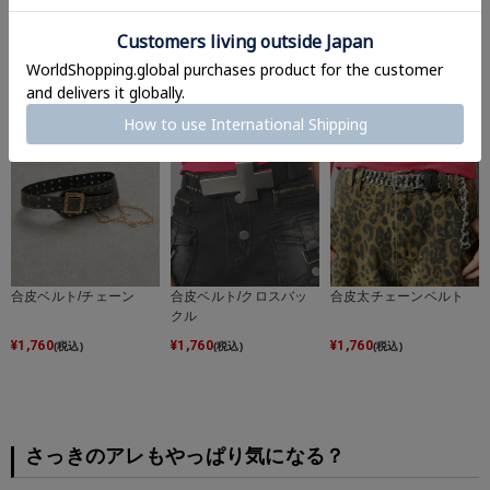
合皮ベルト/ドット
合皮ベルト/スタースタ
合皮ベルト/柄
ッズ
¥
1,320
¥
1,320
¥
1,320
(税込)
(税込)
(税込)
合皮ベルト/チェーン
合皮ベルト/クロスバッ
合皮太チェーンベルト
クル
¥
1,760
¥
1,760
¥
1,760
(税込)
(税込)
(税込)
さっきのアレもやっぱり気になる？