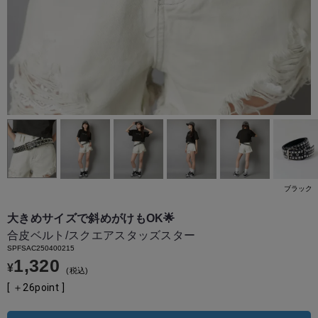
ブラック
大きめサイズで斜めがけもOK🌟
合皮ベルト/スクエアスタッズスター
SPFSAC250400215
1,320
¥
税込
[ ＋
26
point ]