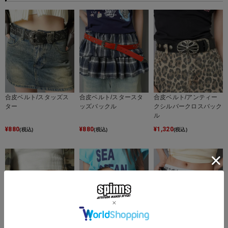
合皮ベルト/スタッズス
合皮ベルト/スタースタ
合皮ベルト/アンティー
ター
ッズバックル
クシルバークロスバック
ル
¥
880
¥
880
¥
1,320
(税込)
(税込)
(税込)