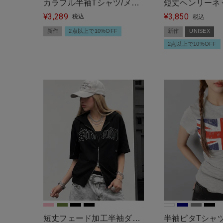
カラフル半袖Tシャツ/メッ
短丈ヘンリーネ
3,289
3,850
セージロゴ/全5色/#ストリ
¥
ルTシャツ/サイ
¥
税込
税込
ート女子
新作
2点以上で10%OFF
新作
UNISEX
2点以上で10%OFF
短丈フェード加工半袖ダブ
半袖ピタTシャツ