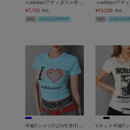
≪adidas/アディダス≫半袖
≪adidas/ア
7,150
13,200
リンガーTシャツ
¥
ポロニット
¥
税込
税込
新作
2点以上で10%OFF
新作
2点以上で10
半袖Tシャツ/I LOVE BIT/#
Vネック半袖Tシ