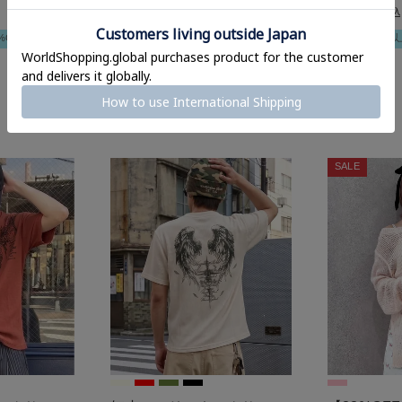
5,489
プリント/#
トキャミソ
¥
税込
【34%OFF】半袖Tシャツ/
ガンセット
%OFF
新作
2点以
フォトガール/サングラス/#
¥
3,289
→
2,189
¥
税込
平成ギャル
2点以上で10%OFF
SALEまとめ割対象
SALE