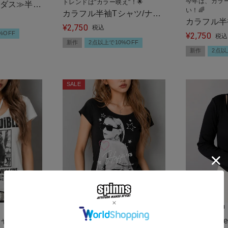
今年は、カラ
トレンドは"カラー映え"！🌟
ディダス≫半袖
い！🌈
カラフル半袖Tシャツ/ナン
カラフル半
2,750
バースター/#ストリート女
¥
税込
%OFF
2,750
グロゴ/全8
¥
税込
子
新作
2点以上で10%OFF
女子
新作
2点以
SALE
人気のフォトガールプリントでギャ
ャツ/フォ
≪mimié
ルコーデ！🌺