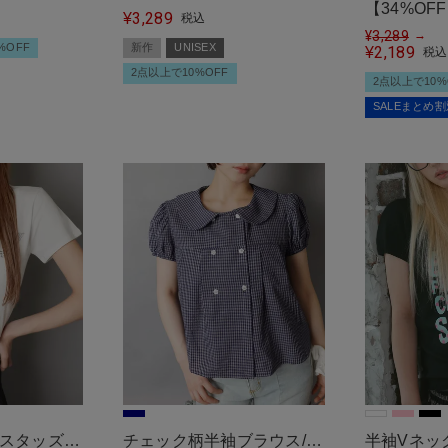
【34%O
3,289
リート女子
ル半袖Tシャツ/ワンポイン
¥
税込
カーディガ
¥
3,289
→
トロゴ刺繍
%OFF
新作
UNISEX
2,189
¥
税込
ー
2点以上で10%OFF
2点以上で10%
SALEまとめ
/スタッズロ
チェック柄半袖ブラウス/ダ
半袖Vネッ