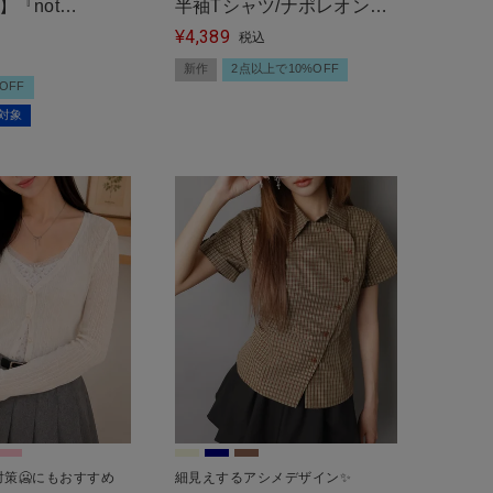
】『not
半袖Tシャツ/ナポレオンボ
4,389
ss』ピンクシアーニ
タン/#韓国ガーリー
¥
税込
新作
2点以上で10%OFF
OFF
割対象
策🥶にもおすすめ
細見えするアシメデザイン✨