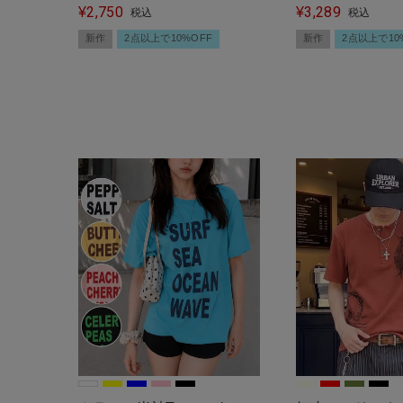
2,750
3,289
ストリート女子
¥
トガール/バック
¥
税込
税込
平成ギャル
新作
2点以上で10%OFF
新作
2点以上で10