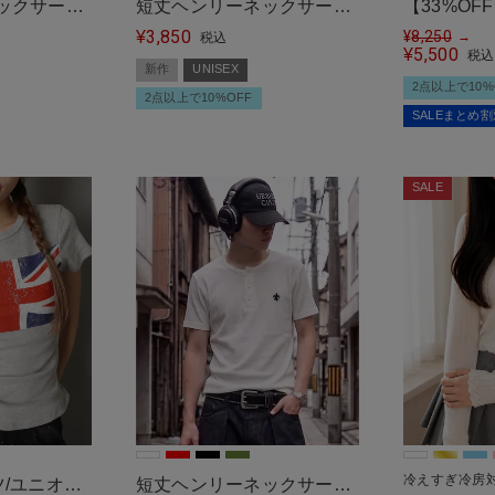
ックサーマ
短丈ヘンリーネックサーマ
【33%OFF
3,850
ドプリント
ルTシャツ/バックプリント/
¥
Flawle
¥
8,250
→
税込
5,500
¥
税込
ウィング
ット
新作
UNISEX
2点以上で10%
2点以上で10%OFF
SALEまとめ
SALE
冷えすぎ冷房対
/ユニオン
短丈ヘンリーネックサーマ