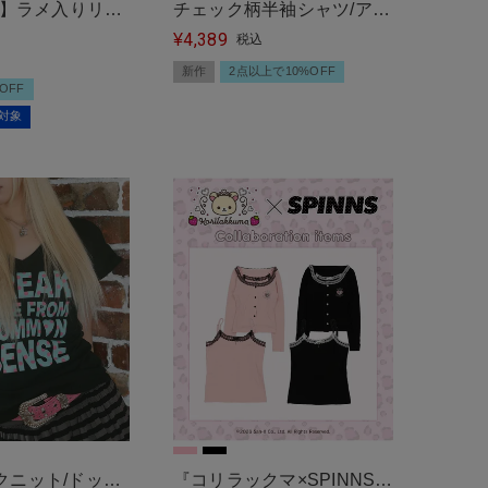
FF】ラメ入りリブ
チェック柄半袖シャツ/アシ
4,389
ン/#韓国ガーリ
ンメトリーボタン/#韓国ガ
¥
税込
ーリー
新作
2点以上で10%OFF
OFF
割対象
クニット/ドット
『コリラックマ×SPINNS』