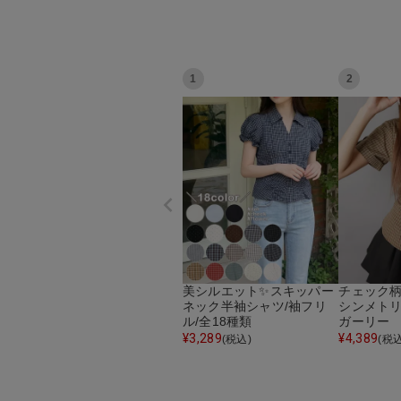
1
2
美シルエット✨スキッパー
チェック柄
ネック半袖シャツ/袖フリ
シンメトリ
ル/全18種類
ガーリー
¥
3,289
¥
4,389
(税込)
(税込