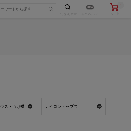
0
カート
こだわり
検索
新作アイテム
ラウス・つけ襟
ナイロントップス