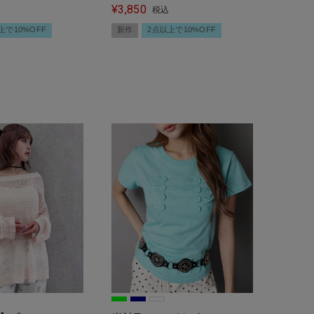
3,850
ール+カーディ
トロゴ/#ストリート女子
¥
税込
/#韓国ガーリー
上で10%OFF
新作
2点以上で10%OFF