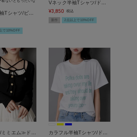
ー着ないともったいな
Vネック半袖Tシャツ/ドッ
3,850
トロゴ/#ストリート女子
¥
税込
袖Tシャツ/ビッ
新作
2点以上で10%OFF
色/#ストリート
上で10%OFF
me/ミミエム≫ドッ
カラフル半袖Tシャツ/ドッ