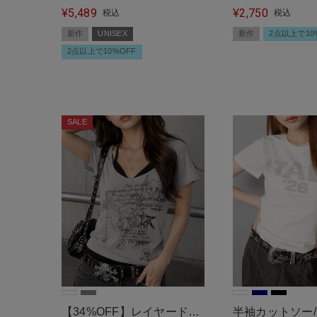
5,489
2,750
ルジップパーカー/ラインス
¥
ジャック/#スト
¥
税込
税込
トーンロゴ
新作
UNISEX
新作
2点以上で10
2点以上で10%OFF
SALE
【34%OFF】レイヤード風
半袖カットソー