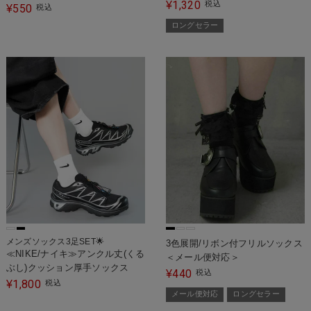
1,320
¥
税込
550
¥
税込
ロングセラー
メンズソックス3足SET🌟
3色展開/リボン付フリルソックス
≪NIKE/ナイキ≫アンクル丈(くる
＜メール便対応＞
ぶし)クッション厚手ソックス
440
¥
税込
1,800
¥
税込
メール便対応
ロングセラー