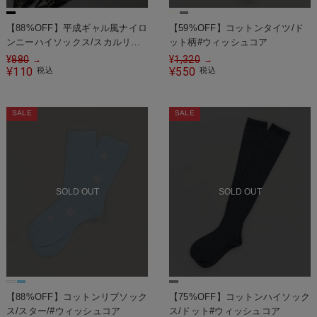
【88%OFF】平成ギャル風ナイロ
【59%OFF】コットンタイツ/ド
ンニーハイソックス/スカルリボ
ット柄#ウィッシュコア
ン
¥
880
¥
1,320
→
→
110
550
¥
税込
¥
税込
SALE
SALE
SOLD OUT
SOLD OUT
【88%OFF】コットンリブソック
【75%OFF】コットンハイソック
ス/スター/#ウィッシュコア
ス/ドット#ウィッシュコア