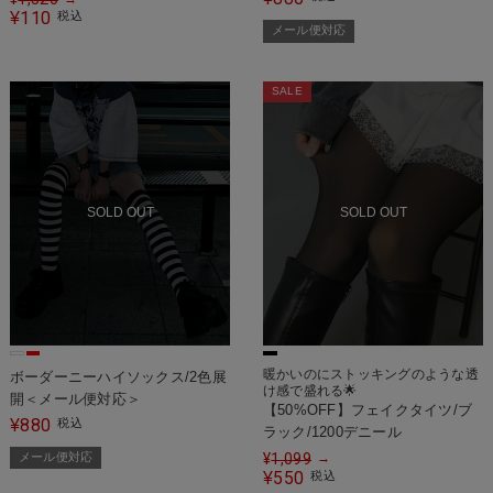
110
¥
税込
メール便対応
SALE
SOLD OUT
SOLD OUT
暖かいのにストッキングのような透
ボーダーニーハイソックス/2色展
け感で盛れる🌟
開＜メール便対応＞
【50%OFF】フェイクタイツ/ブ
880
¥
税込
ラック/1200デニール
メール便対応
¥
1,099
→
550
¥
税込