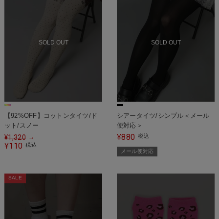
SOLD OUT
SOLD OUT
【92%OFF】コットンタイツ/ド
シアータイツ/シンプル＜メール
ット/スノー
便対応＞
880
¥
税込
¥
1,320
→
110
¥
税込
メール便対応
SALE