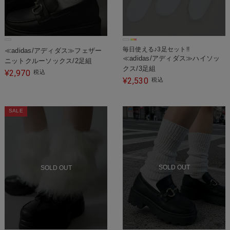
毎日使える♪3足セット!!
≪adidas/アディダス≫フェザー
≪adidas/アディダス≫ハイソッ
ニットクルーソックス/2足組
クス/3足組
2,970
¥
税込
2,530
¥
税込
SALE
SOLD OUT
SOLD OUT