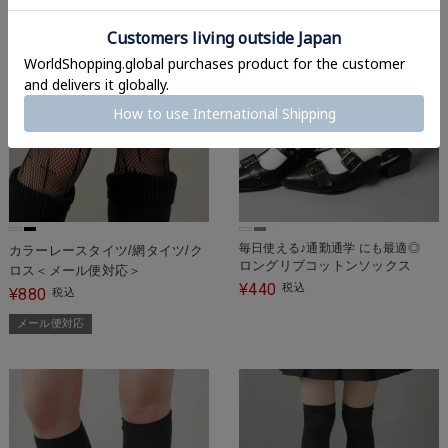
毎日使える♪通勤通学 にも最適◎
カラーレースタイツ/網タイツ/ク
ロングリブコットンソックス
ロス＜メール便対応＞
440
¥
税込
880
¥
税込
メール便対応