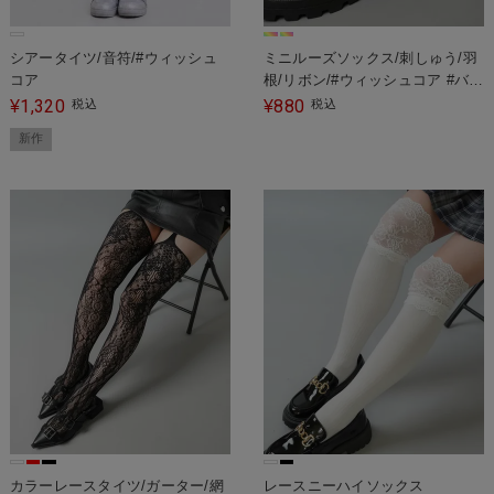
シアータイツ/音符/#ウィッシュ
ミニルーズソックス/刺しゅう/羽
コア
根/リボン/#ウィッシュコア #バレ
エコア
1,320
880
¥
税込
¥
税込
新作
カラーレースタイツ/ガーター/網
レースニーハイソックス