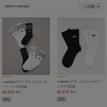
人気順
94
件中
1
-
94
件表示
≪adidas/アディダス≫メロウソ
≪adidas/アディダス≫グリッタ
ックス/2足組
ーソックス/3足組
2,970
2,970
¥
税込
¥
税込
新作
新作