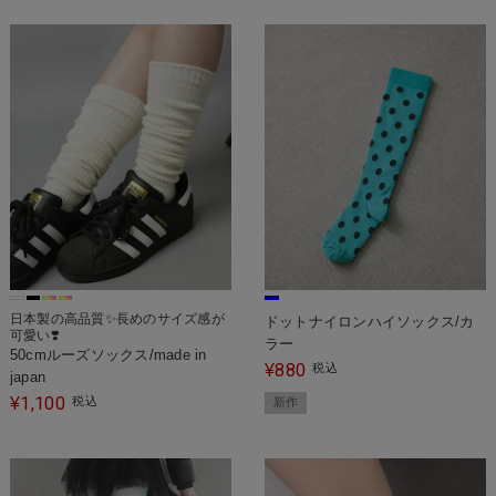
日本製の高品質✨長めのサイズ感が
ドットナイロンハイソックス/カ
可愛い❣️
ラー
50cmルーズソックス/made in
880
¥
税込
japan
1,100
¥
税込
新作