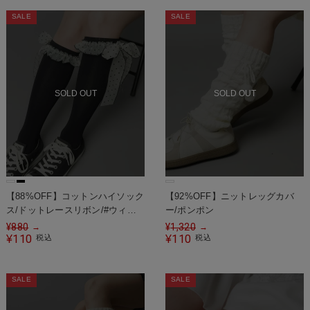
SALE
SALE
SOLD OUT
SOLD OUT
【88%OFF】コットンハイソック
【92%OFF】ニットレッグカバ
ス/ドットレースリボン/#ウィッ
ー/ポンポン
シュコア
¥
880
¥
1,320
→
→
110
110
¥
税込
¥
税込
SALE
SALE