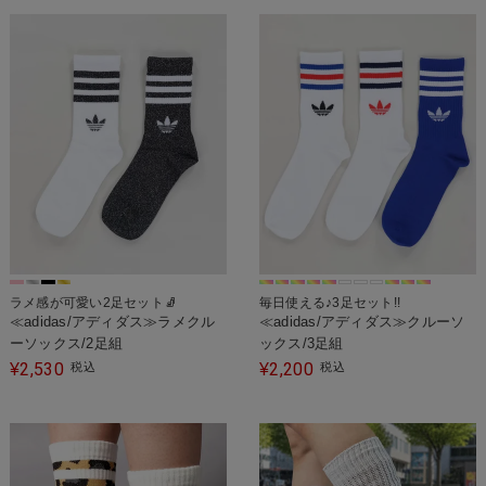
ラメ感が可愛い2足セット🧦
毎日使える♪3足セット!!
≪adidas/アディダス≫ラメクル
≪adidas/アディダス≫クルーソ
ーソックス/2足組
ックス/3足組
2,530
2,200
¥
税込
¥
税込