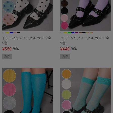
ドット柄ラメソックス/カラー/全
コットンリブソックス/カラー/全
5色
9色
550
440
¥
税込
¥
税込
新作
新作