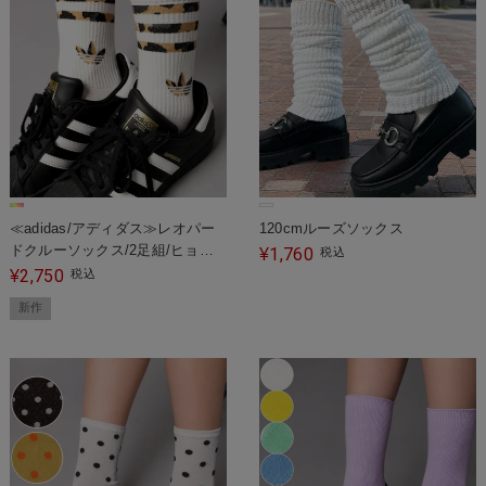
≪adidas/アディダス≫レオパー
120cmルーズソックス
ドクルーソックス/2足組/ヒョウ
1,760
¥
税込
柄
2,750
¥
税込
新作