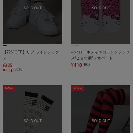
SOLD OUT
SOLD OUT
【72%OFF】リブ ラインソック
≪ハローキティ≫コットンソック
ス
ス/ヒョウ柄/レオパード
418
¥
税込
¥
385
→
110
¥
税込
SALE
SALE
SOLD OUT
SOLD OUT