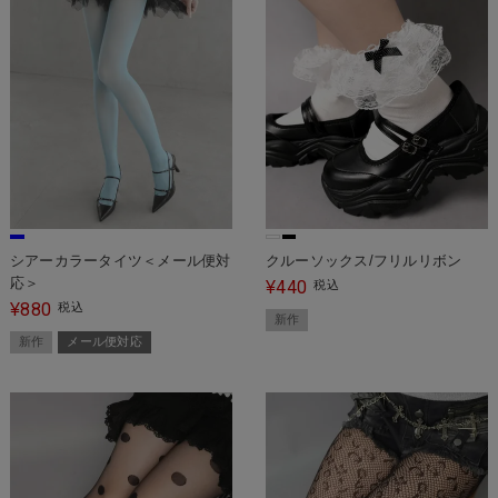
シアーカラータイツ＜メール便対
クルーソックス/フリルリボン
応＞
440
¥
税込
880
¥
税込
新作
新作
メール便対応