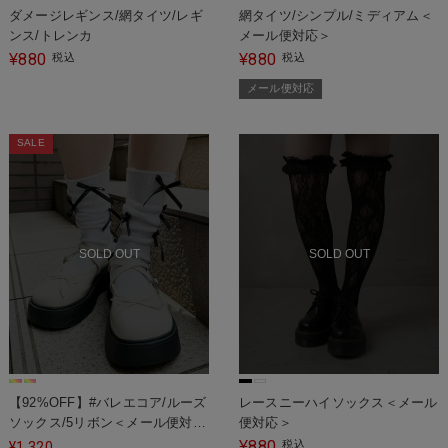
ダメージレギンス/網タイツ/レギ
網タイツ/シンプル/ミディアム＜
ンス/トレンカ
メール便対応＞
880
880
¥
税込
¥
税込
メール便対応
SALE
SOLD OUT
SOLD OUT
【92%OFF】#バレエコア/ルーズ
レースニーハイソックス＜メール
ソックス/5リボン＜メール便対応
便対応＞
＞
880
¥
税込
¥
1,320
→