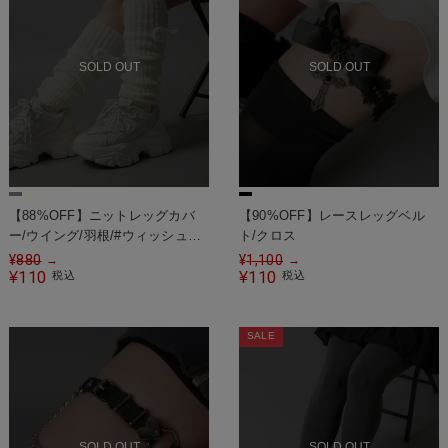
SOLD OUT
SOLD OUT
【88%OFF】ニットレッグカバ
【90%OFF】レースレッグベル
ー/ウイング/羽根/#ウィッシュコ
ト/クロス
ア
¥
880
¥
1,100
→
→
110
110
¥
税込
¥
税込
SALE
SOLD OUT
SOLD OUT