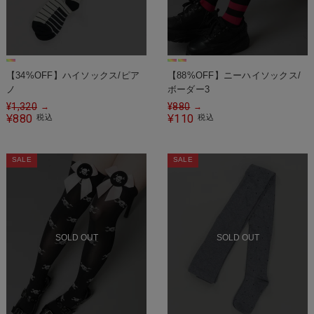
【34%OFF】ハイソックス/ピア
【88%OFF】ニーハイソックス/
ノ
ボーダー3
¥
1,320
¥
880
→
→
880
110
¥
税込
¥
税込
SALE
SALE
SOLD OUT
SOLD OUT