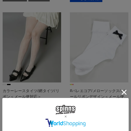
カラーレースタイツ/網タイツ/リ
#バレエコア/メローソックス/パ
ボン＜メール便対応＞
ールリボンデザイン＜メール便対
応＞
880
440
¥
税込
¥
税込
メール便対応