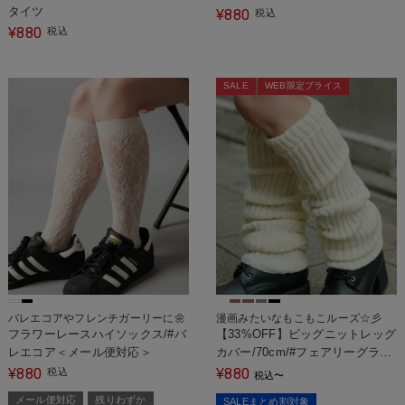
タイツ
880
¥
税込
880
¥
税込
SALE
WEB限定プライス
バレエコアやフレンチガーリーに🌼
漫画みたいなもこもこルーズ☆彡
フラワーレースハイソックス/#バ
【33%OFF】ビッグニットレッグ
レエコア＜メール便対応＞
カバー/70cm/#フェアリーグラン
ジ
880
880
¥
税込
¥
税込
〜
メール便対応
残りわずか
SALEまとめ割対象