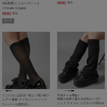
880
¥
税込
4色展開/ミニルーズソック
ス/made in japan
880
¥
税込
再入荷
ミニスカには必須！程よい透け感◎
平成ギャル降臨✨
脚痩せ効果で盛れる令和ルーズ💘
シアー素材 ナイロンハイソック
ニットワイドレッグカバー/50cm
ス＜メール便対応＞