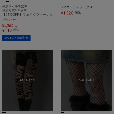
平成ギャル降臨🌺
60cmルーズソックス
目立ち度100点💯
1,320
¥
税込
【94%OFF】フェイクファーレッ
グカバー
¥
1,760
→
110
¥
税込
SALEまとめ割対象
SOLD OUT
SOLD OUT