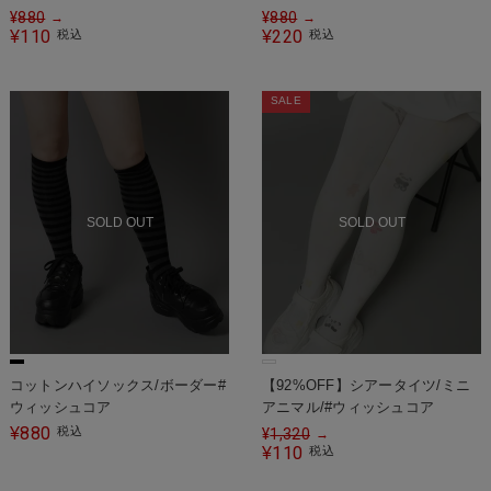
¥
880
¥
880
→
→
110
220
¥
税込
¥
税込
SALE
SOLD OUT
SOLD OUT
コットンハイソックス/ボーダー#
【92%OFF】シアータイツ/ミニ
ウィッシュコア
アニマル/#ウィッシュコア
880
¥
税込
¥
1,320
→
110
¥
税込