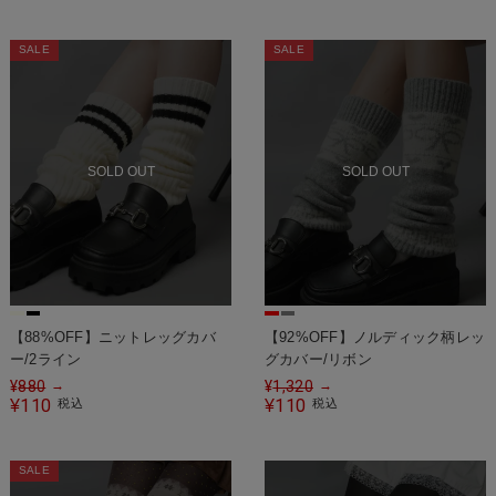
SALE
SALE
SOLD OUT
SOLD OUT
【88%OFF】ニットレッグカバ
【92%OFF】ノルディック柄レッ
ー/2ライン
グカバー/リボン
¥
880
¥
1,320
→
→
110
110
¥
税込
¥
税込
SALE