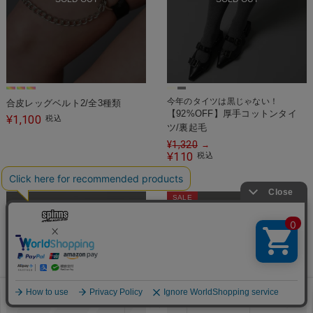
今年のタイツは黒じゃない！
合皮レッグベルト2/全3種類
【92%OFF】厚手コットンタイ
1,100
¥
税込
ツ/裏起毛
¥
1,320
→
110
¥
税込
SALE
SOLD OUT
SOLD OUT
お気に入り
見た商品
メニュー
カート
ログイン