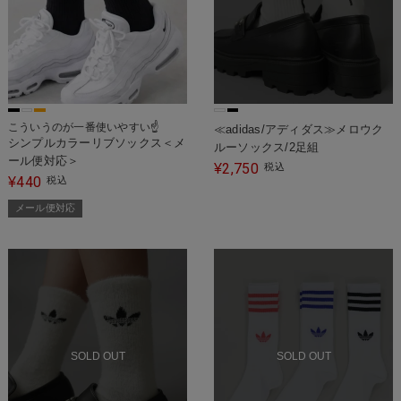
こういうのが一番使いやすい☝️
≪adidas/アディダス≫メロウク
シンプルカラーリブソックス＜メ
ルーソックス/2足組
ール便対応＞
2,750
¥
税込
440
¥
税込
メール便対応
SOLD OUT
SOLD OUT