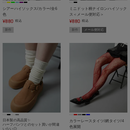
シアーハイソックス/カラー/全6
ミニドット柄ナイロンハイソック
色
ス＜メール便対応＞
880
880
¥
税込
¥
税込
新作
新作
メール便対応
日本製の高品質✨
カラーレースタイツ/網タイツ/4
ハーフパンツとのセット買いが間違
色展開
いない◎