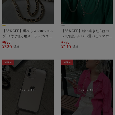
【63%OFF】選べるスマホショル
【86%OFF】迷い過ぎた方はコ
ダー/付け替え用ストラップ/ゴー
レ!!万能シルバー/選べるスマホシ
ルドチェーン
ョルダー/カスタムショルダーチ
¥
880
¥
770
→
→
330
ェーン
110
¥
税込
¥
税込
SALE
SALE
SOLD OUT
SOLD OUT