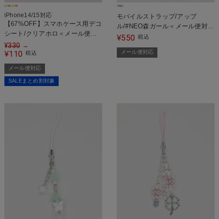
iPhone14/15対応
モバイルストラップ/アップ
【67%OFF】スマホケース用デコ
ル/#NEO森ガール＜メール便対応
シート/クリアホロ＜メール便対
＞
550
¥
税込
応＞
¥
330
→
メール便対応
110
¥
税込
メール便対応
SALEまとめ割対象