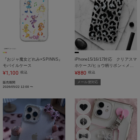
『おジャ魔女どれみ×SPINNS』
iPhone15/16/17対応 クリアスマ
モバイルケース
ホケース/ヒョウ柄リボン＜メー
ル便対応＞
1,100
880
¥
税込
¥
税込
メール便対応
販売期間
2026/05/22 12:00
〜