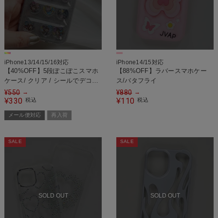
iPhone13/14/15/16対応
iPhone14/15対応
【40%OFF】5段ぽこぽこスマホ
【88%OFF】ラバースマホケー
ケース/ クリア / シールでデコ＜
ス/バタフライ
メール便対応＞
¥
550
¥
880
→
→
330
110
¥
税込
¥
税込
メール便対応
再入荷
SALE
SALE
SOLD OUT
SOLD OUT