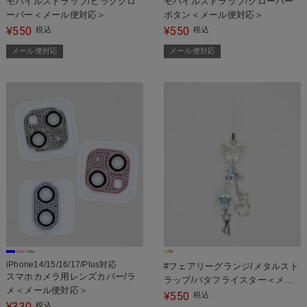
モバイルストラップ/ビッグクロ
モバイルストラップ/クローバー
ーバー＜メール便対応＞
ボタン＜メール便対応＞
550
550
¥
税込
¥
税込
メール便対応
メール便対応
iPhone14/15/16/17/Plus対応
#フェアリーグランジ/メタルスト
スマホカメラ用レンズカバー/ラ
ラップ/バタフライスター＜メー
メ＜メール便対応＞
ル便対応＞
550
¥
税込
330
¥
税込