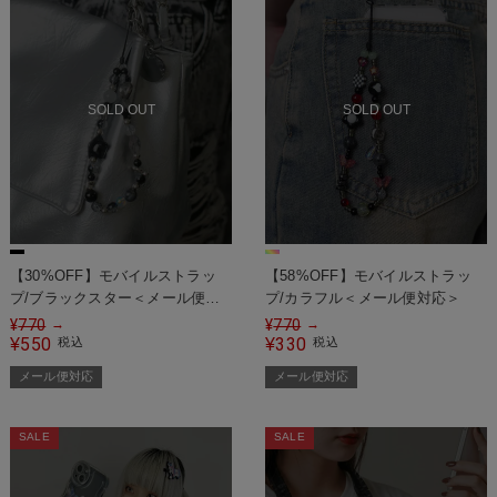
SOLD OUT
SOLD OUT
【30%OFF】モバイルストラッ
【58%OFF】モバイルストラッ
プ/ブラックスター＜メール便対
プ/カラフル＜メール便対応＞
応＞
¥
770
¥
770
→
→
550
330
¥
税込
¥
税込
メール便対応
メール便対応
SALE
SALE