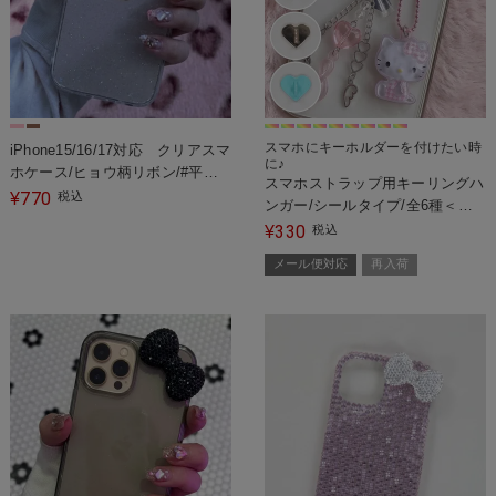
スマホにキーホルダーを付けたい時
iPhone15/16/17対応 クリアスマ
に♪
ホケース/ヒョウ柄リボン/#平成
スマホストラップ用キーリングハ
ギャル
770
¥
税込
ンガー/シールタイプ/全6種＜メ
ール便対応＞
330
¥
税込
メール便対応
再入荷