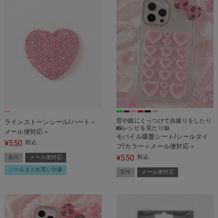
窓や鏡にくっつけて自撮りをしたり
ラインストーンシール/ハート＜
📸レシピを見たり📖
メール便対応＞
モバイル吸盤シート/シールタイ
550
¥
税込
プ/カラー＜メール便対応＞
550
¥
税込
新作
メール便対応
シールまとめ買い対象
新作
メール便対応