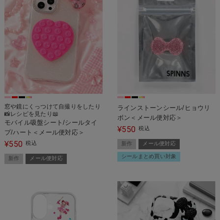
窓や鏡にくっつけて自撮りをしたり
ラインストーンシール/ヒョウリ
📸レシピを見たり📖
ボン＜メール便対応＞
モバイル吸盤シート/シールタイ
550
¥
税込
プ/ハート＜メール便対応＞
550
¥
税込
新作
メール便対応
シールまとめ買い対象
新作
メール便対応