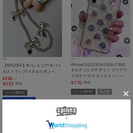
iPhone11/12/13/14/15/16/17対応
【58%OFF】#バレエコア/モバイ
キルティングデザイン クリアス
ルストラップ/メタルリボン＜メ
マホケース/ラインストーン＜メ
ール便対応＞
¥
770
→
ール便対応＞
770
¥
税込
330
¥
税込
メール便対応
再入荷
メール便対応
SALEまとめ割対象