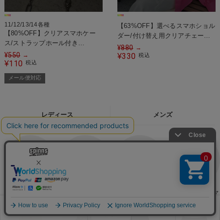
11/12/13/14各種
【63%OFF】選べるスマホショル
【80%OFF】クリアスマホケー
ダー/付け替え用クリアチェーン
ス/ストラップホール付き
ストラップ
¥
880
→
11Promax/12mini/13/13promax/13mini/14/14ProMax/14Plus
¥
550
→
330
¥
税込
＜メール便対応＞
110
¥
税込
メール便対応
レディース
メンズ
Tシャツ・カットソ
シャツ・ブラウス・
ワンピース
タンクトップ・キャ
ー
付け襟
ミソール
お気に入り
見た商品
メニュー
カート
ログイン