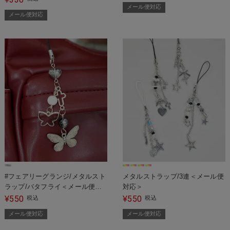
メール便対応
メール便対応
#フェアリーグランジ/メタルスト
メタルストラップ/3連＜メール便
ラップ/バタフライ＜メール便対
対応＞
応＞
550
550
¥
税込
¥
税込
メール便対応
メール便対応