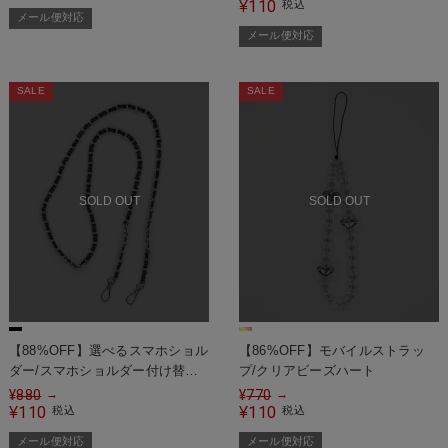
110
¥
税込
メール便対応
メール便対応
SALE
SALE
SOLD OUT
SOLD OUT
【88%OFF】選べるスマホショル
【86%OFF】モバイルストラッ
ダー/スマホショルダー付け替え
プ/クリアビーズハート
用ストラップ/合皮ショルダーチ
¥
880
¥
770
→
→
ェーン＜メール便対応＞
110
110
¥
税込
¥
税込
メール便対応
メール便対応