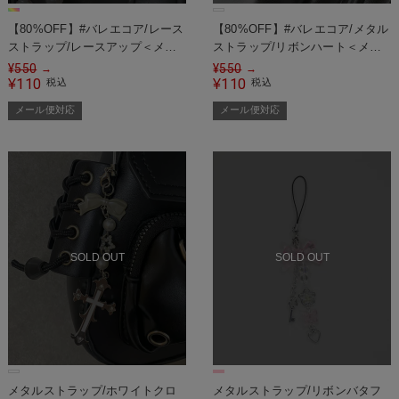
【80%OFF】#バレエコア/レース
【80%OFF】#バレエコア/メタル
ストラップ/レースアップ＜メー
ストラップ/リボンハート＜メー
ル便対応＞
ル便対応＞
¥
550
¥
550
→
→
110
110
¥
税込
¥
税込
メール便対応
メール便対応
SOLD OUT
SOLD OUT
メタルストラップ/ホワイトクロ
メタルストラップ/リボンバタフ