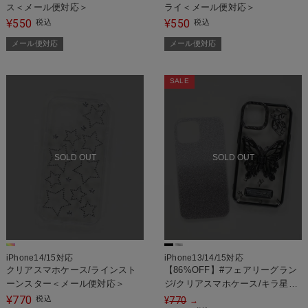
ス＜メール便対応＞
ライ＜メール便対応＞
550
550
¥
税込
¥
税込
メール便対応
メール便対応
SALE
SOLD OUT
SOLD OUT
iPhone14/15対応
iPhone13/14/15対応
クリアスマホケース/ラインスト
【86%OFF】#フェアリーグラン
ーンスター＜メール便対応＞
ジ/クリアスマホケース/キラ星バ
タフライ＜メール便対応＞
770
¥
税込
¥
770
→