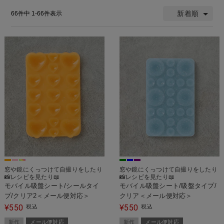
新着順
66
件中
1
-
66
件表示
窓や鏡にくっつけて自撮りをしたり
窓や鏡にくっつけて自撮りをしたり
📸レシピを見たり📖
📸レシピを見たり📖
モバイル吸盤シート/シールタイ
モバイル吸盤シート/吸盤タイプ/
プ/クリア2＜メール便対応＞
クリア＜メール便対応＞
550
550
¥
税込
¥
税込
新作
メール便対応
新作
メール便対応