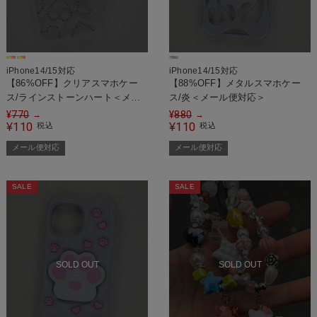
iPhone14/15対応
iPhone14/15対応
【86%OFF】クリアスマホケー
【88%OFF】メタルスマホケー
ス/ラインストーンハート＜メー
ス/炎＜メール便対応＞
ル便対応＞
¥
770
¥
880
→
→
110
110
¥
税込
¥
税込
メール便対応
メール便対応
SALE
SALE
SOLD OUT
SOLD OUT