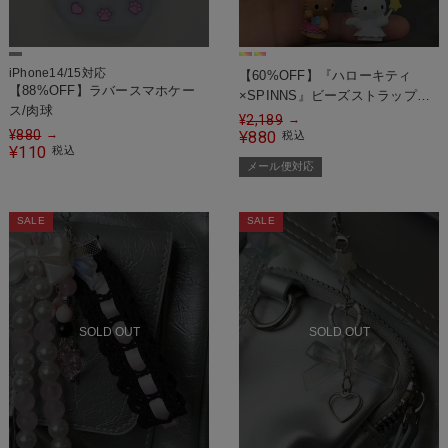
iPhone14/15対応
【60%OFF】『ハローキティ
【88%OFF】ラバースマホケー
×SPINNS』ビーズストラップ＜
ス/肉球
メール便対応＞
¥
2,189
→
¥
880
→
880
¥
税込
110
¥
税込
メール便対応
SALE
SALE
SOLD OUT
SOLD OUT