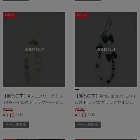
SALE
SALE
SOLD OUT
SOLD OUT
【86%OFF】#フェアリーグラン
【86%OFF】#バレエコア/モバイ
ジ/モバイルストラップ/ベージュ
ルストラップ/ブラックリボン＜
モチーフスター＜メール便対応＞
メール便対応＞
¥
770
¥
770
→
→
110
110
¥
税込
¥
税込
メール便対応
メール便対応