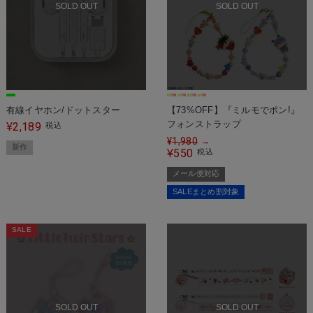
SOLD OUT
SOLD OUT
有線イヤホン/ドットスター
【73%OFF】『ミルモでポン!』
フォンストラップ
2,189
¥
税込
¥
1,980
→
新作
550
¥
税込
メール便対応
SALEまとめ割対象
SALE
SOLD OUT
SOLD OUT