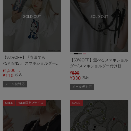
SOLD OUT
SOLD OUT
【93%OFF】『寺田てら
【63%OFF】選べるスマホショル
×SPINNS』 スマホショルダース
ダー/スマホショルダー付け替え
トラップセット＜メール便対応＞
¥
1,500
→
用ストラップ/フリルリボン＜メ
¥
880
→
110
¥
税込
ール便対応＞
330
¥
税込
メール便対応
メール便対応
SALE
WEB限定プライス
SALE