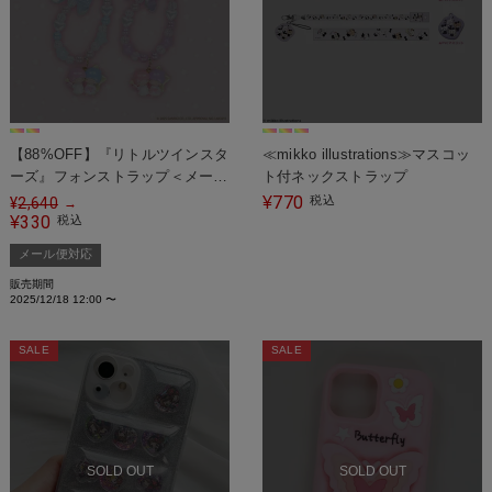
【88%OFF】『リトルツインスタ
≪mikko illustrations≫マスコッ
ーズ』フォンストラップ＜メール
ト付ネックストラップ
便対応＞
770
¥
税込
¥
2,640
→
330
¥
税込
メール便対応
販売期間
2025/12/18 12:00
〜
SALE
SALE
SOLD OUT
SOLD OUT