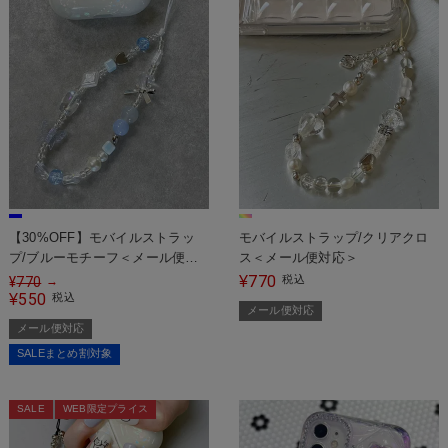
【30%OFF】モバイルストラッ
モバイルストラップ/クリアクロ
プ/ブルーモチーフ＜メール便対
ス＜メール便対応＞
応＞
770
¥
税込
¥
770
→
550
¥
税込
メール便対応
メール便対応
SALEまとめ割対象
SALE
WEB限定プライス