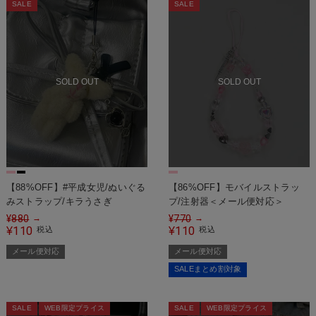
SALE
SALE
SOLD OUT
SOLD OUT
【88%OFF】#平成女児/ぬいぐる
【86%OFF】モバイルストラッ
みストラップ/キラうさぎ
プ/注射器＜メール便対応＞
¥
880
¥
770
→
→
110
110
¥
税込
¥
税込
メール便対応
メール便対応
SALEまとめ割対象
SALE
WEB限定プライス
SALE
WEB限定プライス