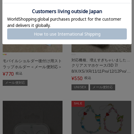
対応機種、増えすぎちゃいました…
モバイルショルダー後付け用スト
クリアスマホケース/3D 7/
ラップホルダー＜メール便対応＞
8/X/XS/XR/11/11Pro/12/12Pro/12mi
770
¥
税込
＜メール便対応＞
550
¥
税込
メール便対応
UNISEX
メール便対応
SALE