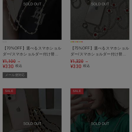
SOLD OUT
SOLD OUT
【70%OFF】選べるスマホショル
【75%OFF】選べるスマホショル
ダー/スマホショルダー付け替え
ダー/スマホショルダー付け替え
用ゴールドストラップ/パール＜
用ストラップ/ビーズフラワー
¥
1,100
¥
1,320
→
→
メール便対応＞
330
330
¥
税込
¥
税込
メール便対応
SALE
SALE
SOLD OUT
SOLD OUT