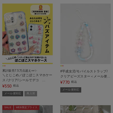
累計販売7.5万点超え👀✨
#平成女児/モバイルストラップ/
＼とじこめ／ぽこぽこスマホケー
クリアビーズスター＜メール便対
ス /クリア/シールでデコ
応＞
770
¥
税込
【2025年6月9日：実用新案権 登
550
¥
税込
メール便対応
録第3251648号】＜メール便対応
メール便対応
再入荷
＞
SALE
WEB限定プライス