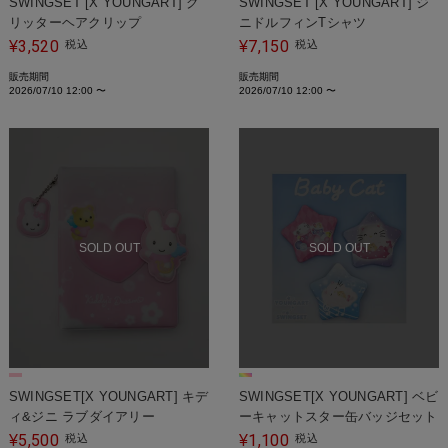
SWINGSET [X YOUNGART] グ
SWINGSET [X YOUNGART] ジ
リッターヘアクリップ
ニドルフィンTシャツ
3,520
7,150
¥
税込
¥
税込
販売期間
販売期間
2026/07/10 12:00
〜
2026/07/10 12:00
〜
SOLD OUT
SOLD OUT
SWINGSET[X YOUNGART] キデ
SWINGSET[X YOUNGART] ベビ
ィ&ジニ ラブダイアリー
ーキャットスター缶バッジセット
5,500
1,100
¥
税込
¥
税込