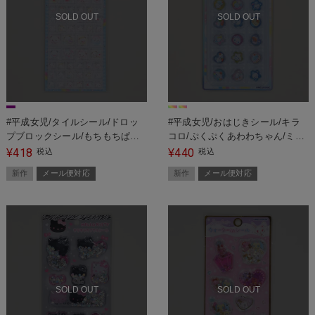
SOLD OUT
SOLD OUT
#平成女児/タイルシール/ドロッ
#平成女児/おはじきシール/キラ
プブロックシール/もちもちぱん
コロ/ぷくぷくあわわちゃん/ミッ
だ＜メール便対応＞
クス＜メール便対応＞
418
440
¥
税込
¥
税込
新作
メール便対応
新作
メール便対応
SOLD OUT
SOLD OUT