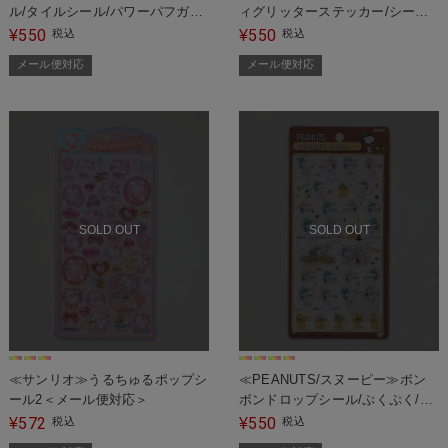
ル/タイルシール/パワーパフガー
ィグリッターステッカー/シール
ルズ/トムとジェリー/エンジェル
＜メール便対応＞
550
550
¥
税込
¥
税込
ブルー＜メール便対応＞
メール便対応
メール便対応
SOLD OUT
SOLD OUT
≪サンリオ≫うるちゅるポップシ
≪PEANUTS/スヌーピー≫ボン
ール2＜メール便対応＞
ボンドロップシール/ぷくぷく/シ
ール＜メール便対応＞
572
550
¥
税込
¥
税込