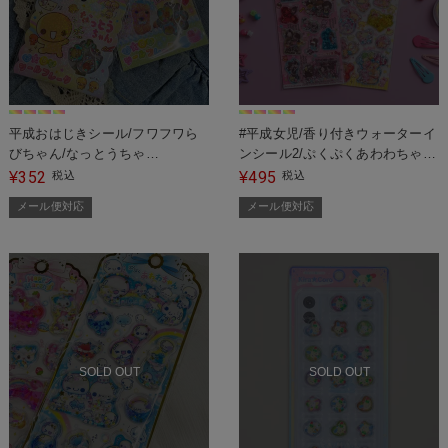
平成おはじきシール/フワフワら
#平成女児/香り付きウォーターイ
びちゃん/なっとうちゃ
ンシール2/ぷくぷくあわわちゃ
ん/AnimalPatissiere/#平成女児＜
ん/キラウサTWINS/チャーミング
352
495
¥
税込
¥
税込
メール便対応＞
ポップス/ラブ友＜メール便対応
メール便対応
メール便対応
＞
SOLD OUT
SOLD OUT