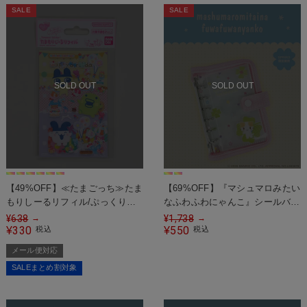
SALE
SALE
SOLD OUT
SOLD OUT
【49%OFF】≪たまごっち≫たま
【69%OFF】『マシュマロみたい
もりしーるリフィル/ぷっくりシ
なふわふわにゃんこ』シールバイ
ール&台紙セット＜メール便対応
ンダー
¥
638
¥
1,738
→
→
＞
330
550
¥
税込
¥
税込
メール便対応
SALEまとめ割対象