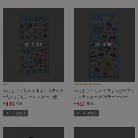
SOLD OUT
SOLD OUT
≪たまごっち≫エポキシステッカ
≪たまごっち≫平成はっぴーフォ
ー/ぷっくりシール＜メール便対
ンステッカーズ/ガラケーシー
応＞
ル/#平成女児＜メール便対応＞
440
462
¥
税込
¥
税込
メール便対応
メール便対応