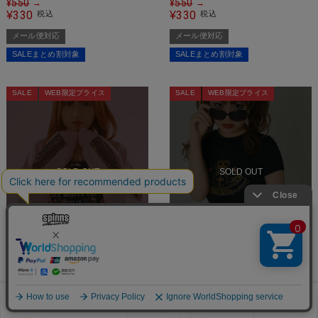
¥
550
¥
550
→
→
330
330
¥
税込
¥
税込
メール便対応
メール便対応
SALEまとめ割対象
SALEまとめ割対象
SALE
WEB限定プライス
SALE
WEB限定プライス
SOLD OUT
SOLD OUT
【86%OFF】『ハローキティ
【86%OFF】『ハローキティ
×SPINNS 天使小悪魔シリーズ』
×SPINNS 天使小悪魔シリーズ』
レース付きキャミソール
ラインストーンピタTシャツ
¥
3,850
¥
3,850
→
→
お気に入り
見た商品
メニュー
カート
ログイン