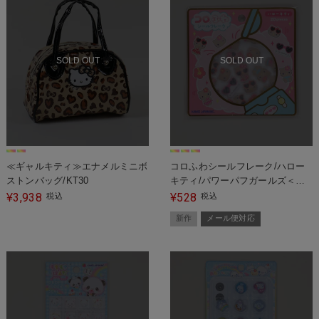
SOLD OUT
SOLD OUT
≪ギャルキティ≫エナメルミニボ
コロふわシールフレーク/ハロー
ストンバッグ/KT30
キティ/パワーパフガールズ＜メ
ール便対応＞
3,938
528
¥
税込
¥
税込
新作
メール便対応