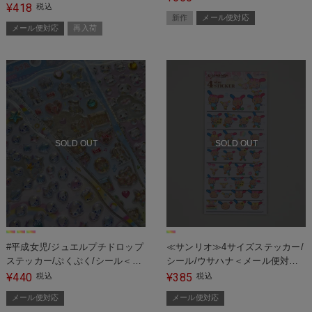
ル/#平成女児＜メール便対応＞
418
¥
税込
新作
メール便対応
メール便対応
再入荷
SOLD OUT
SOLD OUT
#平成女児/ジュエルプチドロップ
≪サンリオ≫4サイズステッカー/
ステッカー/ぷくぷく/シール＜メ
シール/ウサハナ＜メール便対応
ール便対応＞
＞
440
385
¥
税込
¥
税込
メール便対応
メール便対応