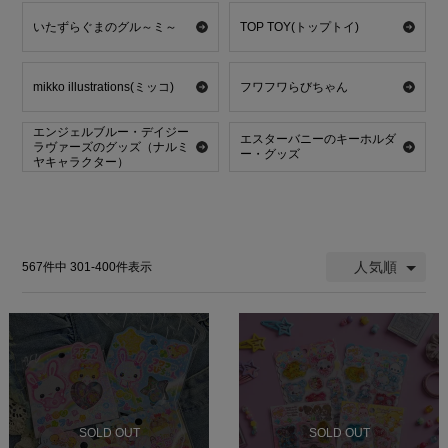
いたずらぐまのグル～ミ～
TOP TOY(トップトイ)
mikko illustrations(ミッコ)
フワフワらびちゃん
エンジェルブルー・デイジー
エスターバニーのキーホルダ
ラヴァーズのグッズ（ナルミ
ー・グッズ
ヤキャラクター）
人気順
567
件中
301
-
400
件表示
SOLD OUT
SOLD OUT