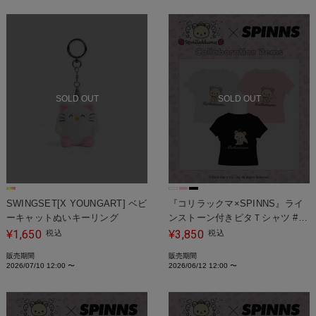
SOLD OUT
SOLD OUT
SWINGSET[X YOUNGART] ベビ
『コリラックマ×SPINNS』ライ
ーキャットぬいキーリング
ンストーン付きピタＴシャツ #姫
ギャル
1,650
3,850
¥
税込
¥
税込
販売期間
販売期間
2026/07/10 12:00
〜
2026/06/12 12:00
〜