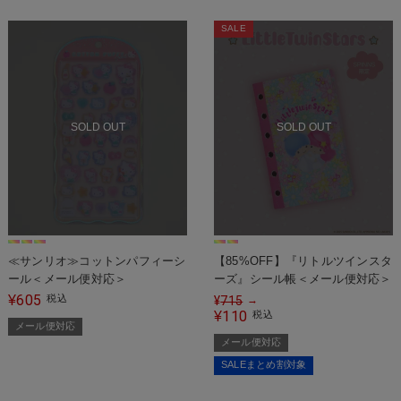
SALE
SOLD OUT
SOLD OUT
≪サンリオ≫コットンパフィーシ
【85%OFF】『リトルツインスタ
ール＜メール便対応＞
ーズ』シール帳＜メール便対応＞
605
¥
税込
¥
715
→
110
¥
税込
メール便対応
メール便対応
SALEまとめ割対象