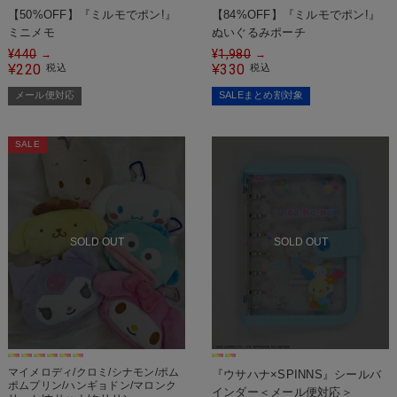
【50%OFF】『ミルモでポン!』
【84%OFF】『ミルモでポン!』
ミニメモ
ぬいぐるみポーチ
¥
440
¥
1,980
→
→
220
330
¥
税込
¥
税込
メール便対応
SALEまとめ割対象
SALE
SOLD OUT
SOLD OUT
マイメロディ/クロミ/シナモン/ポム
『ウサハナ×SPINNS』シールバ
ポムプリン/ハンギョドン/マロンク
インダー＜メール便対応＞