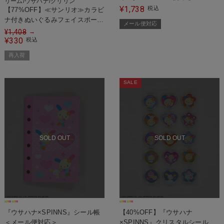
リーム/ウサハナ/クリリン
1,738
¥
税込
【77%OFF】≪サンリオ≫カラビ
ナ付きぬいぐるみフェイスポー
メール便対応
チ/全8種
¥
1,408
→
330
¥
税込
再入荷
SALE
SOLD OUT
SOLD OUT
『ウサハナ×SPINNS』シール帳
【40%OFF】『ウサハナ
＜メール便対応＞
×SPINNS』クリスタルシール＜