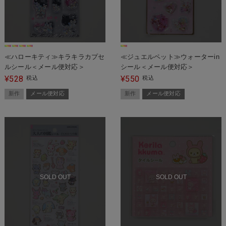
≪ハローキティ≫キラキラカプセ
≪ジュエルペット≫ウォーターin
ルシール＜メール便対応＞
シール＜メール便対応＞
528
550
¥
税込
¥
税込
新作
メール便対応
新作
メール便対応
SOLD OUT
SOLD OUT