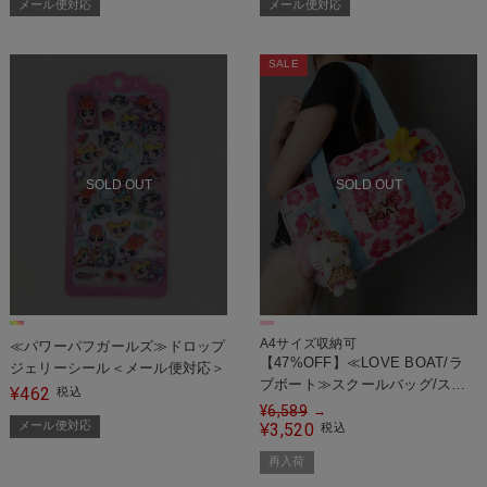
メール便対応
メール便対応
SALE
SOLD OUT
SOLD OUT
A4サイズ収納可
≪パワーパフガールズ≫ドロップ
【47%OFF】≪LOVE BOAT/ラ
ジェリーシール＜メール便対応＞
ブボート≫スクールバッグ/スク
462
¥
税込
バ/ハローキティ/ハイビスカス/#
¥
6,589
→
メール便対応
平成ギャル
3,520
¥
税込
再入荷