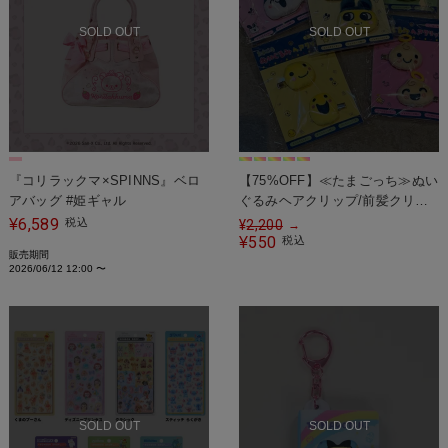
SOLD OUT
SOLD OUT
『コリラックマ×SPINNS』ベロ
【75%OFF】≪たまごっち≫ぬい
アバッグ #姫ギャル
ぐるみヘアクリップ/前髪クリッ
プ/2個セット
6,589
¥
税込
¥
2,200
→
550
¥
税込
販売期間
2026/06/12 12:00
〜
SOLD OUT
SOLD OUT