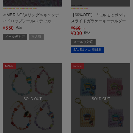
≪MERING/メリング≫キャンデ
【66%OFF】『ミルモでポン!』
ィドロップシール/ステッカ
スライドガラケーキーホルダー
ー/Candy Drops Collection
550
¥
税込
¥
968
→
Sticker＜メール便対応＞
330
¥
税込
メール便対応
再入荷
メール便対応
SALEまとめ割対象
SALE
SALE
SOLD OUT
SOLD OUT