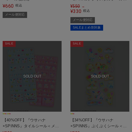
メール便対応＞
660
¥
税込
¥
550
→
330
¥
税込
メール便対応
メール便対応
SALEまとめ割対象
SALE
SALE
SOLD OUT
SOLD OUT
【40%OFF】『ウサハナ
【34%OFF】『ウサハナ
×SPINNS』タイルシール＜メー
×SPINNS』ぷくぷくシール＜メ
ル便対応＞
ール便対応＞