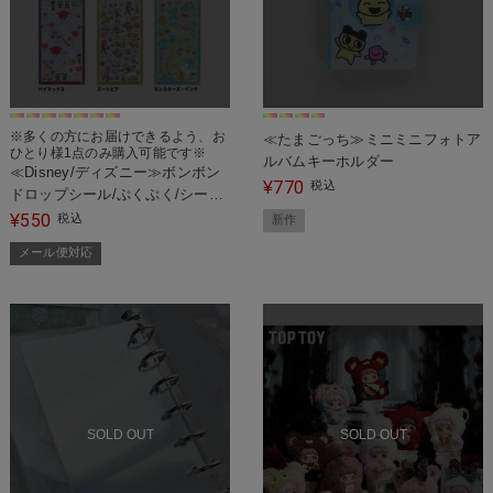
※多くの方にお届けできるよう、お
≪たまごっち≫ミニミニフォトア
ひとり様1点のみ購入可能です※
ルバムキーホルダー
≪Disney/ディズニー≫ボンボン
770
¥
税込
ドロップシール/ぷくぷく/シール/
全7種＜メール便対応＞
550
¥
税込
新作
メール便対応
SOLD OUT
SOLD OUT