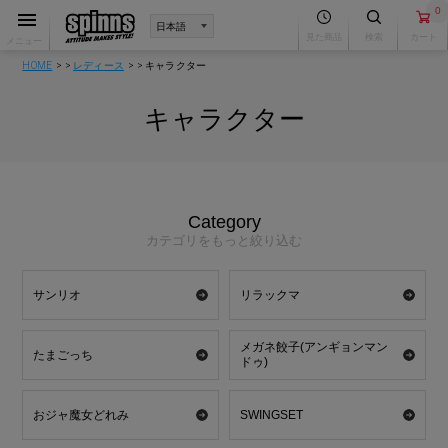
0
見た商品
検索
カート
メニュー
HOME
レディース
キャラクター
キャラクター
Category
カテゴリをもっと絞り込む
サンリオ
リラックマ
メガネ餃子(アンギョンマン
たまごっち
ドゥ)
おジャ魔女どれみ
SWINGSET