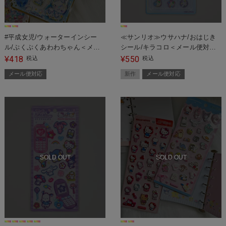
#平成女児/ウォーターインシー
≪サンリオ≫ウサハナ/おはじき
ル/ぷくぷくあわわちゃん＜メー
シール/キラコロ＜メール便対応
ル便対応＞
＞
418
550
¥
税込
¥
税込
メール便対応
新作
メール便対応
SOLD OUT
SOLD OUT