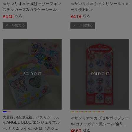
≪サンリオ≫平成はっぴーフォン
≪サンリオ≫ぷっくりシール＜メ
ステッカーズ2/ガラケーシール＜
ール便対応＞
メール便対応＞
440
418
¥
税込
¥
税込
メール便対応
メール便対応
SOLD OUT
SOLD OUT
大量買い続出!元祖、バズりシール。
≪サンリオ≫カプセルポップシー
≪ANGEL BLUE/エンジェルブル
ル/ガチャガチャ風シール/全8種
ー/ナカムラくん≫おはじきシー
＜メール便対応＞
660
¥
税込