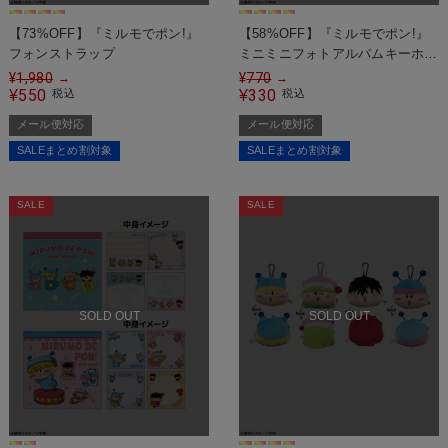
【73%OFF】『ミルモでポン!』
【58%OFF】『ミルモでポン!』
フォンストラップ
ミニミニフォトアルバムキーホル
ダー
¥
1,980
¥
770
→
→
550
330
¥
税込
¥
税込
メール便対応
メール便対応
SALEまとめ割対象
SALEまとめ割対象
SALE
SALE
SOLD OUT
SOLD OUT