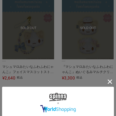
SOLD OUT
SOLD OUT
マシュマロみたいなふわふわにゃ
『マシュマロみたいなふわふわに
んこ』フェイスマスコットストラ
ゃんこ』ぬいぐるみマルチクリッ
ップ
プ
2,640
3,300
¥
税込
¥
税込