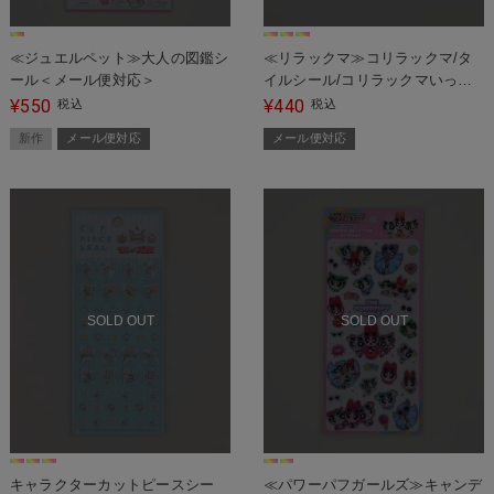
≪ジュエルペット≫大人の図鑑シ
≪リラックマ≫コリラックマ/タ
ール＜メール便対応＞
イルシール/コリラックマいっぱ
い＜メール便対応＞
550
440
¥
税込
¥
税込
新作
メール便対応
メール便対応
SOLD OUT
SOLD OUT
キャラクターカットピースシー
≪パワーパフガールズ≫キャンデ