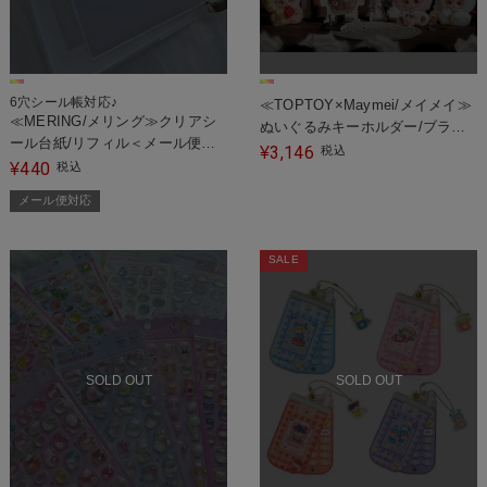
6穴シール帳対応♪
≪TOPTOY×Maymei/メイメイ≫
≪MERING/メリング≫クリアシ
ぬいぐるみキーホルダー/ブライ
ール台紙/リフィル＜メール便対
ンドボックス/I Love Youシリー
3,146
¥
税込
応＞
440
¥
税込
ズ
メール便対応
SALE
SOLD OUT
SOLD OUT