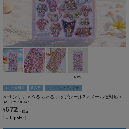
ヒヤケ
メール便対応
再入荷
シールまとめ買い対象
≪サンリオ≫うるちゅるポップシール2＜メール便対応＞
SPLIFE250500167
572
¥
税込
[ ＋
11
point ]