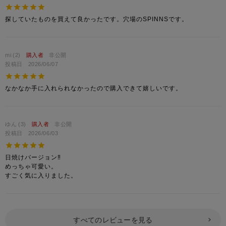
探していたものを買えて良かったです。穴場のSPINNSです。
mi
2
購入者
非公開
投稿日
2026/06/07
なかなか手に入れられなかったので購入できて嬉しいです。
ゆん
3
購入者
非公開
投稿日
2026/06/03
日焼けバージョン‼︎

めっちゃ可愛い。

すごく気に入りました。
すべてのレビューを見る