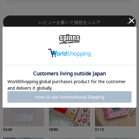
レビューを書いて感想をシェア
Set Suggestion
シール買うならこれもマスト。
シル活、もっと楽しめる♪
¥
440
¥
880
¥
110