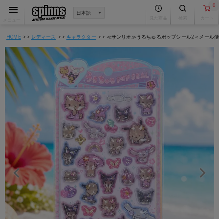
0
見た商品
検索
カート
メニュー
HOME
レディース
キャラクター
≪サンリオ≫うるちゅるポップシール2＜メール