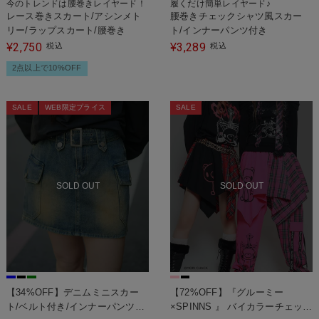
今のトレンドは腰巻きレイヤード！
履くだけ簡単レイヤード♪
レース巻きスカート/アシンメト
腰巻きチェックシャツ風スカー
リー/ラップスカート/腰巻き
ト/インナーパンツ付き
2,750
3,289
¥
税込
¥
税込
2点以上で10%OFF
SALE
WEB限定プライス
SALE
SOLD OUT
SOLD OUT
【34%OFF】デニムミニスカー
【72%OFF】『グルーミー
ト/ベルト付き/インナーパンツ付
×SPINNS 』 バイカラーチェック