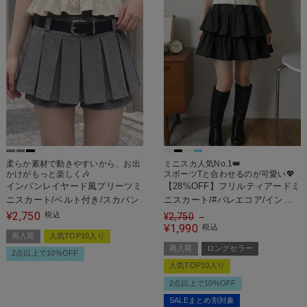
柔らか素材で動きやすいから、お出
ミニスカ人気No.1👑
かけがもっと楽しく🎶
スポーツTと合わせるのが可愛い💖
インパンレイヤード風プリーツミ
【28%OFF】フリルティアードミ
ニスカート/ベルト付き/スカパン
ニスカート/#バレエコア/インナ
ーパンツ付き
2,750
¥
税込
¥
2,750
→
1,990
¥
税込
再入荷
人気TOP10入り
再入荷
ロングセラー
2点以上で10%OFF
人気TOP10入り
2点以上で10%OFF
SALEまとめ割対象