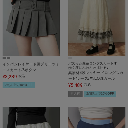
バズった森系ロングスカート🌳
インパンレイヤード風プリーツミ
歩く度にふわふわ揺れる♪
ニスカート/3ボタン
異素材4段レイヤードロングスカ
3,289
¥
税込
ート/レース/#NEO森ガール
5,489
¥
税込
2点以上で10%OFF
再入荷
2点以上で10%OFF