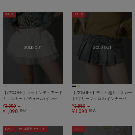
SALE
SALE
SOLD OUT
SOLD OUT
【72%OFF】コットンティアード
【72%OFF】デニム超ミニスカー
ミニスカート/チュール/インナー
ト/プリーツクロス/インナーパン
パンツ付き
ツ付き
¥
3,850
¥
3,850
→
→
1,098
1,098
¥
税込
¥
税込
SALE
WEB限定プライス
SALE