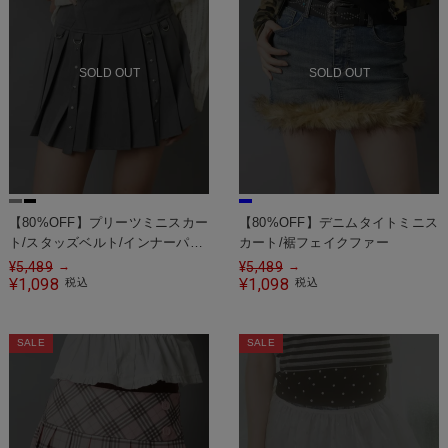
SOLD OUT
SOLD OUT
【80%OFF】プリーツミニスカー
【80%OFF】デニムタイトミニス
ト/スタッズベルト/インナーパン
カート/裾フェイクファー
ツ付き/#ロマンスパンク
¥
5,489
¥
5,489
→
→
1,098
1,098
¥
税込
¥
税込
SALE
SALE