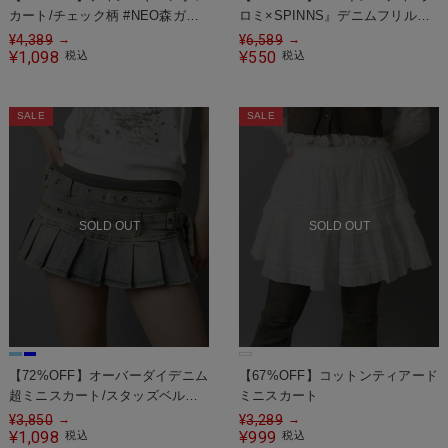
カート/チェック柄 #NEO森ガー
ロミ×SPINNS』デニムフリルミ
ル
ニスカート
¥
4,389
¥
6,589
→
→
1,098
550
¥
税込
¥
税込
SALE
SALE
SOLD OUT
SOLD OUT
【72%OFF】オーバーダイデニム
【67%OFF】コットンティアード
超ミニスカート/スタッズベルト/
ミニスカート
インナーパンツ付き
¥
3,850
¥
3,289
→
→
1,098
999
¥
税込
¥
税込