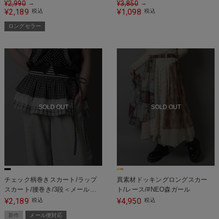
き
スカート
¥
2,990
¥
3,850
→
→
2,189
1,098
¥
税込
¥
税込
ロングセラー
SOLD OUT
SOLD OUT
チェック柄巻きスカート/ラップ
異素材ドッキングロングスカー
スカート/腰巻き/3段＜メール便
ト/レース/#NEO森ガール
対応＞
2,189
4,950
¥
税込
¥
税込
新作
メール便対応