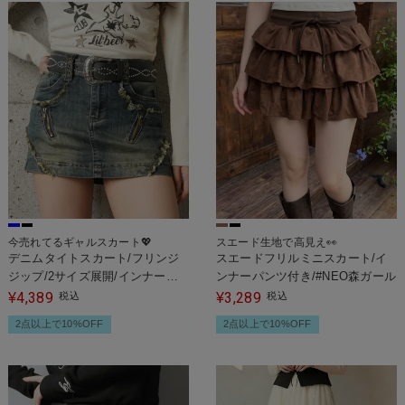
今売れてるギャルスカート💖
スエード生地で高見え👀
デニムタイトスカート/フリンジ
スエードフリルミニスカート/イ
ジップ/2サイズ展開/インナーパ
ンナーパンツ付き/#NEO森ガール
ンツ付き/#平成ギャル
4,389
3,289
¥
税込
¥
税込
2点以上で10%OFF
2点以上で10%OFF