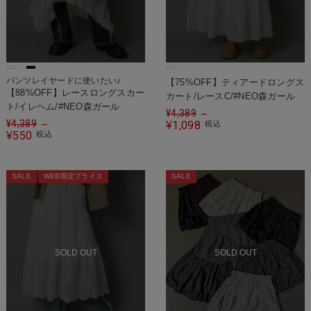
パンツレイヤードに使いたい♪
【75%OFF】ティアードロングス
【88%OFF】レースロングスカー
カート/レースC/#NEO森ガール
ト/イレヘム/#NEO森ガール
¥
4,389
→
¥
4,389
→
1,098
¥
税込
550
¥
税込
SALE
WEB限定プライス
SALE
SOLD OUT
SOLD OUT