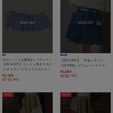
SOLD OUT
SOLD OUT
今のトレンドは腰巻きレイヤード！
【92%OFF】『平成メモリー
【95%OFF】コットン巻きスカー
×SPINNS』デニムペンケース風
ト/ストライプ/ラップスカート/腰
ミニスカート
¥
6,589
→
巻き#ウィッシュコア
¥
2,189
→
550
¥
税込
110
¥
税込
SALE
SALE