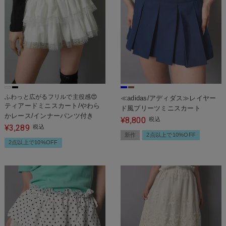
ふわっと広がるフリルで主役感😍
≪adidas/アディダス≫レイヤー
ティアードミニスカート/やわら
ド風プリーツミニスカート
かレース/インナーパンツ付き
8,800
¥
税込
3,289
¥
税込
新作
2点以上で10%OFF
2点以上で10%OFF