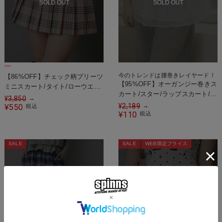
SOLD OUT
SOLD OUT
今のトレンドは腰巻きレイヤード！
【86%OFF】チェック柄プリーツ
【95%OFF】オーガンジー巻きス
ミニスカート/タイト/ローウエス
カート/スター/ラップスカート/腰
ト/インナーパンツ付き
¥
3,850
→
巻き/#ウィッシュコア
¥
2,189
→
550
¥
税込
110
¥
税込
SALE
SALE
WEB限定プライス
SOLD OUT
SOLD OUT