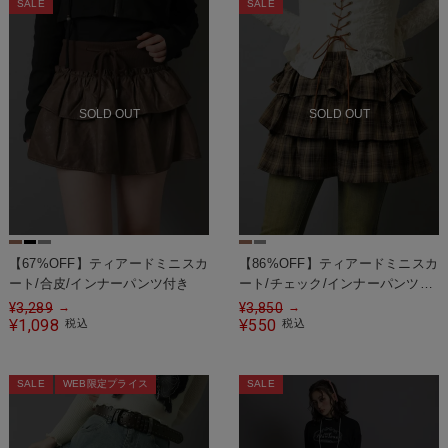
SALE
SALE
SOLD OUT
SOLD OUT
【67%OFF】ティアードミニスカ
【86%OFF】ティアードミニスカ
ート/合皮/インナーパンツ付き
ート/チェック/インナーパンツ付
き
¥
3,289
¥
3,850
→
→
1,098
550
¥
税込
¥
税込
SALE
WEB限定プライス
SALE