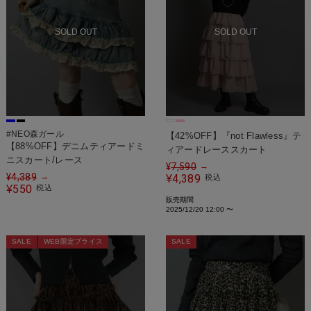
SOLD OUT
SOLD OUT
#NEO森ガール
【42%OFF】『not Flawless』テ
【88%OFF】デニムティアードミ
ィアードレーススカート
ニスカート/レース
¥
7,590
→
¥
4,389
→
4,389
¥
税込
550
¥
税込
販売期間
2025/12/20 12:00
〜
SALE
WEB限定プライス
SALE