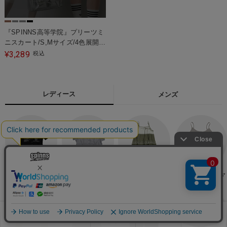
『SPINNS高等学院』プリーツミ
ニスカート/S,Mサイズ/4色展開/
セットアップ
3,289
¥
税込
レディース
メンズ
Tシャツ・カットソ
シャツ・ブラウス・
ワンピース
タンクトップ・キャ
ー
付け襟
ミソール
お気に入り
見た商品
メニュー
カート
ログイン