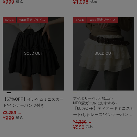
999
1,098
¥
税込
¥
税込
SALE
WEB限定プライス
SALE
WEB限定プライス
SOLD OUT
SOLD OUT
アイボリー×しわ加工が
【67%OFF】イレヘムミニスカー
NEO森ガールにおすすめ♪
ト/インナーパンツ付き
【88%OFF】ティアードミニスカ
¥
3,289
→
ート/しわレース/インナーパンツ
999
¥
税込
付き
¥
4,389
→
550
¥
税込