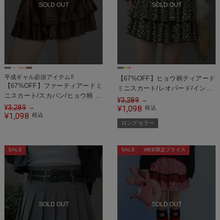
SOLD OUT
SOLD OUT
平成ギャル必須アイテム!!
【67%OFF】ヒョウ柄ティアード
【67%OFF】ファーティアードミ
ミニスカート/レオパード/インナ
ニスカート/スカパン/ヒョウ柄 /
ーパンツ付き
¥
3,289
→
レオパード
¥
3,289
→
1,098
¥
税込
1,098
¥
税込
ロングセラー
SALE
SALE
WEB限定プライス
SOLD OUT
SOLD OUT