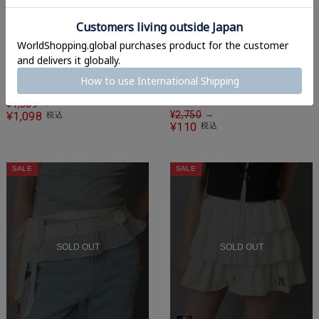
今のトレンドは腰巻きレイヤード！
【75%OFF】ロングスカート/つ
【96%OFF】レース巻きスカー
ぎはぎチェック/パッチワー
ト/シンプル/ラップスカート/腰巻
ク/#NEO森ガール
¥
4,389
→
き
¥
2,750
→
1,098
¥
税込
110
¥
税込
SALE
SALE
SOLD OUT
SOLD OUT