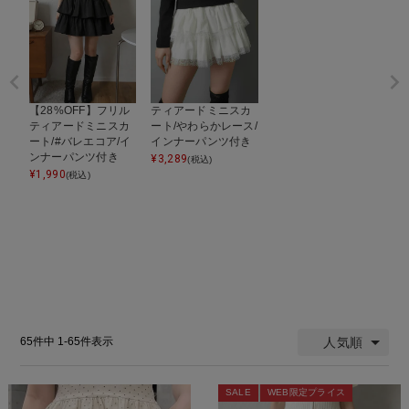
【28%OFF】フリル
ティアードミニスカ
ティアードミニスカ
ート/やわらかレース/
ート/#バレエコア/イ
インナーパンツ付き
ンナーパンツ付き
¥
3,289
(税込)
¥
1,990
(税込)
人気順
65
件中
1
-
65
件表示
SALE
WEB限定プライス