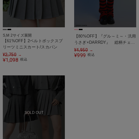
S,M 2サイズ展開
【80%OFF】『グル～ミ～・汎用
【61%OFF】2ベルトボックスプ
うさぎ×DARRDY』 総柄チェッ
リーツミニスカート/スカパン
クスカート/グル～ミ～
¥
4,950
→
¥
2,750
→
999
¥
税込
1,098
¥
税込
SOLD OUT