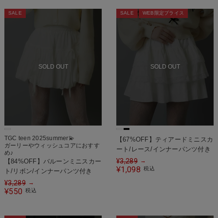
SALE
SALE
WEB限定プライス
SOLD OUT
SOLD OUT
TGC teen 2025summer💫
【67%OFF】ティアードミニスカ
ガーリーやウィッシュコアにおすす
ート/レース/インナーパンツ付き
め♪
¥
3,289
→
【84%OFF】バルーンミニスカー
1,098
¥
税込
ト/リボン/インナーパンツ付き
¥
3,289
→
550
¥
税込