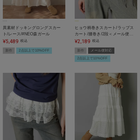
異素材ドッキングロングスカー
ヒョウ柄巻きスカート/ラップス
ト/レース/#NEO森ガール
カート/腰巻き/2段＜メール便対
応＞
5,489
2,189
¥
税込
¥
税込
新作
2点以上で10%OFF
新作
メール便対応
2点以上で10%OFF