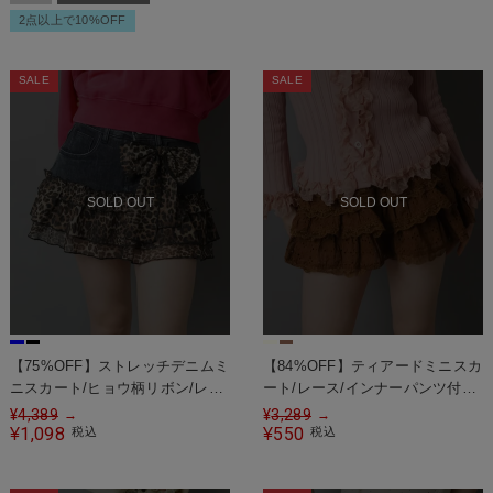
2点以上で10%OFF
SALE
SALE
SOLD OUT
SOLD OUT
【75%OFF】ストレッチデニムミ
【84%OFF】ティアードミニスカ
ニスカート/ヒョウ柄リボン/レオ
ート/レース/インナーパンツ付
パード/インナーパンツ付き/#平
き/#ロマンスパンク
¥
4,389
¥
3,289
→
→
成ギャル
1,098
550
¥
税込
¥
税込