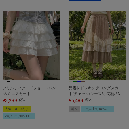
フリルティアードショートパン
異素材ドッキングロングスカー
ツ/ミニスカート
ト/チェック/レース/小花柄/#NEO
森ガール
3,289
5,489
¥
税込
¥
税込
人気TOP10入り
新作
2点以上で10%OFF
2点以上で10%OFF