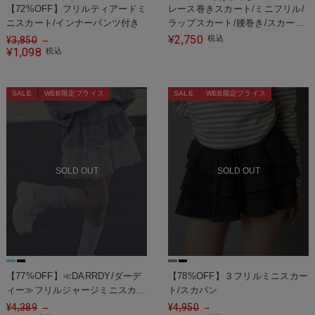
【72%OFF】フリルティアードミ
レース巻きスカート/ミニフリル/
ニスカート/インナーパンツ付き
ラップスカート/腰巻き/スカート
タイプ
2,750
¥
税込
¥
3,850
→
1,098
¥
税込
SALE
WEB限定プライス
SALE
WEB限定プライス
SOLD OUT
SOLD OUT
【77%OFF】≪DARRDY/ダーデ
【78%OFF】３フリルミニスカー
ィー≫フリルジャージミニスカー
ト/スカパン
ト/スカパン
¥
4,389
¥
4,950
→
→