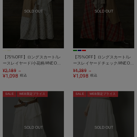
SOLD OUT
SOLD OUT
【75%OFF】ロングスカート/レ
【75%OFF】ロングスカート/レ
ースレイヤード/小花柄/#NEO森
ースレイヤードチェック/#NEO森
ガール
ガール
¥
2,189
¥
4,389
→
→
1,098
1,098
¥
税込
¥
税込
SALE
WEB限定プライス
SALE
WEB限定プライス
SOLD OUT
SOLD OUT