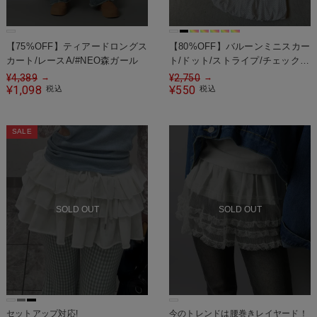
【75%OFF】ティアードロングス
【80%OFF】バルーンミニスカー
カート/レースA/#NEO森ガール
ト/ドット/ストライプ/チェック/
スター/レオパード/無地
¥
4,389
¥
2,750
→
→
1,098
550
¥
税込
¥
税込
SALE
SOLD OUT
SOLD OUT
セットアップ対応!
今のトレンドは腰巻きレイヤード！