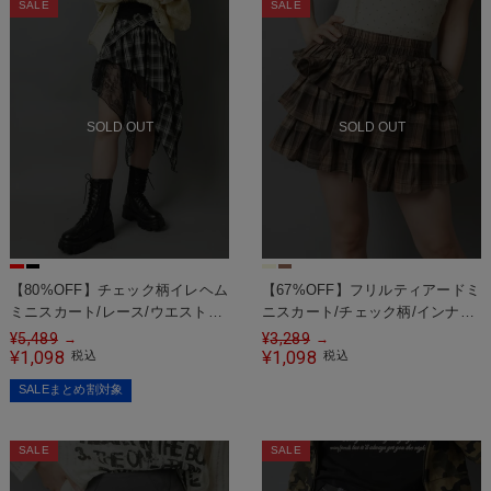
SALE
SALE
SOLD OUT
SOLD OUT
【80%OFF】チェック柄イレヘム
【67%OFF】フリルティアードミ
ミニスカート/レース/ウエストゴ
ニスカート/チェック柄/インナー
ム/#ロマンスパンク
パンツ付き
¥
5,489
¥
3,289
→
→
1,098
1,098
¥
税込
¥
税込
SALEまとめ割対象
SALE
SALE