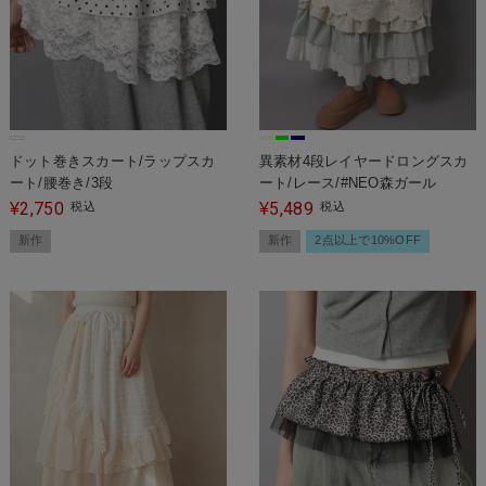
ドット巻きスカート/ラップスカ
異素材4段レイヤードロングスカ
ート/腰巻き/3段
ート/レース/#NEO森ガール
2,750
5,489
¥
税込
¥
税込
新作
新作
2点以上で10%OFF