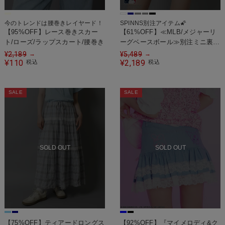
今のトレンドは腰巻きレイヤード！
SPINNS別注アイテム🌠
【95%OFF】レース巻きスカー
【61%OFF】≪MLB/メジャーリ
ト/ローズ/ラップスカート/腰巻き
ーグベースボール≫別注ミニ裏毛
ティアードミニスカート /セット
¥
2,189
¥
5,489
→
→
110
アップ対応
2,189
¥
税込
¥
税込
SALE
SALE
SOLD OUT
SOLD OUT
【75%OFF】ティアードロングス
【92%OFF】『マイメロディ&ク