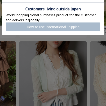
ス/チェ
異素材ドッキングロングスカート/チェック/レー
つぎはぎ
ス/小花柄
ック/レー