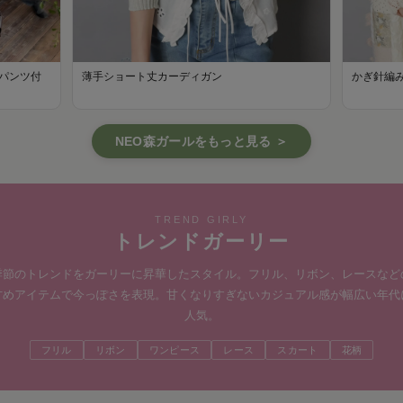
パンツ付
薄手ショート丈カーディガン
かぎ針編
NEO森ガールをもっと見る ＞
TREND GIRLY
トレンドガーリー
季節のトレンドをガーリーに昇華したスタイル。フリル、リボン、レースなど
甘めアイテムで今っぽさを表現。甘くなりすぎないカジュアル感が幅広い年代
人気。
フリル
リボン
ワンピース
レース
スカート
花柄