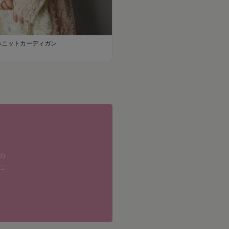
みニットカーディガン
の
に