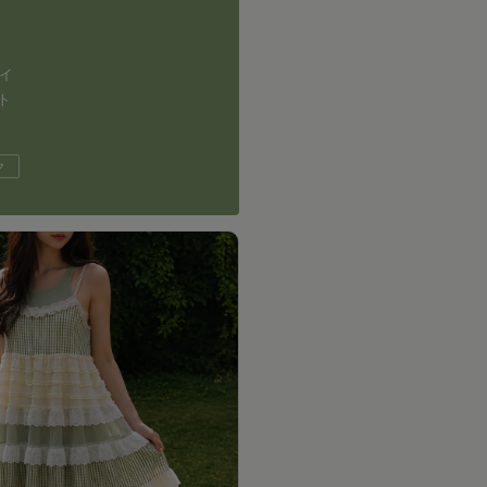
イ
ト
ク