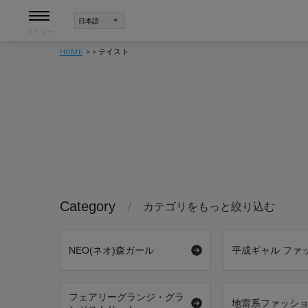
メニュー
HOME
テイスト
Category
カテゴリをもっと絞り込む
NEO(ネオ)森ガール
平成ギャル ファ
フェアリーグランジ・グラ
地雷系ファッシ