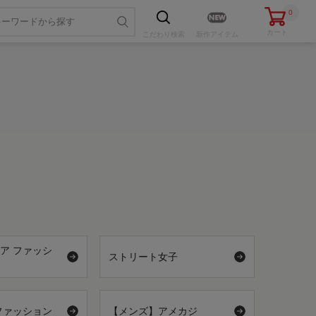
0
カート
こだわり
検索
新作アイテム
ア ファッシ
ストリート女子
ファッション
【メンズ】アメカジ